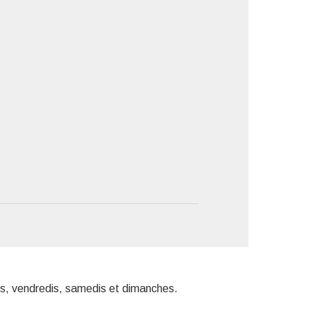
'image en plein écran
dis, vendredis, samedis et dimanches.