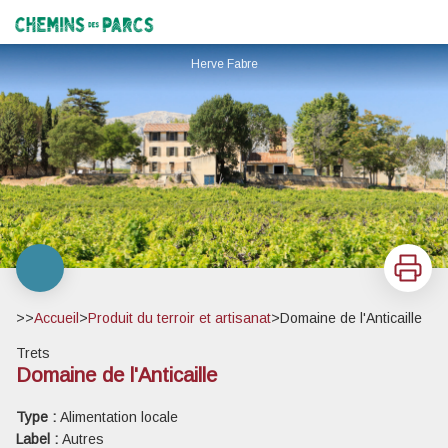
Domaine de l'Anticaille
Chemins des Parcs
Herve Fabre
Imprimer
>>
Accueil
>
Produit du terroir et artisanat
>
Domaine de l'Anticaille
Trets
Domaine de l'Anticaille
Voir l'image en plein écran
Type :
Alimentation locale
Label :
Autres