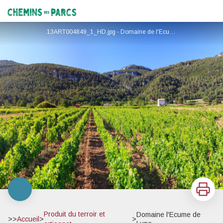
Domaine l'Ecume de Lune
Chemins des Parcs
13ART004849_1_HD.jpg - Domaine de l'Ecume de Lune
Imprimer
Produit du terroir et
Domaine l'Ecume de
>>
Accueil
>
>