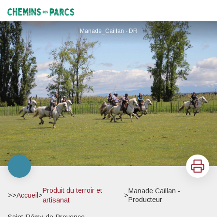
Manade Caillan - Producteur
Chemins des Parcs
Manade_Caillan - DR
Imprimer
Produit du terroir et
Manade Caillan -
>>
Accueil
>
>
Producteur
artisanat
Saint-Rémy-de-Provence