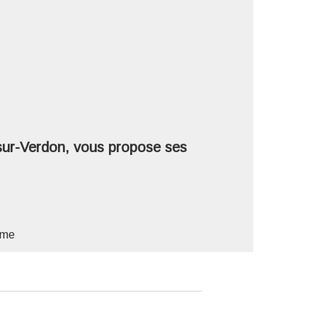
'image en plein écran
sur-Verdon, vous propose ses
erme