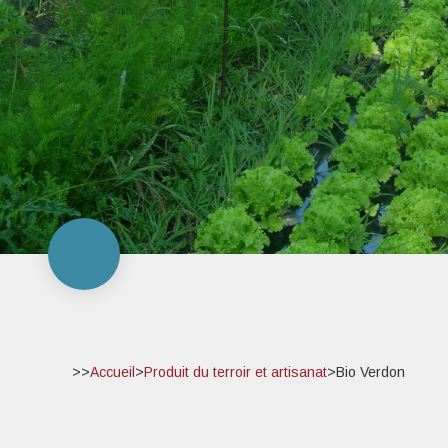
>>
Accueil
>
Produit du terroir et artisanat
>
Bio Verdon