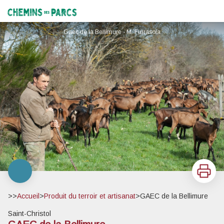
GAEC de la Bellimure
Chemins des Parcs
Gaec de la Bellimure - M. Furrasola
Imprimer
>>
Accueil
>
Produit du terroir et artisanat
>
GAEC de la Bellimure
Saint-Christol