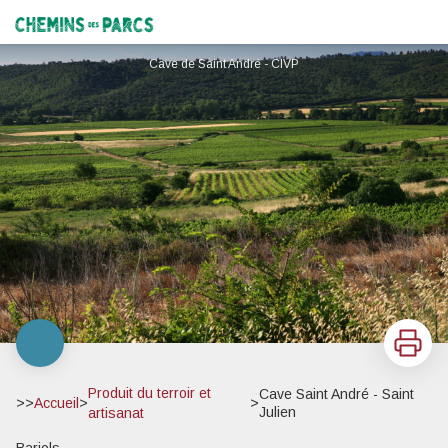
Cave Saint André - Saint Julien
Chemins des Parcs
Cave de Saint André - CIVP
Imprimer
Produit du terroir et
Cave Saint André - Saint
>>
Accueil
>
>
Julien
artisanat
Barjols