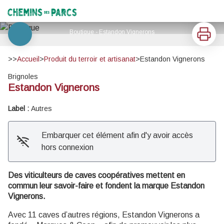
Estandon Vignerons
Chemins des Parcs
Imprimer
Boutique - Estandon Vignerons
Voir l'image en plein écran
>>
Accueil
>
Produit du terroir et artisanat
>
Estandon Vignerons
Brignoles
Estandon Vignerons
Label :
Autres
Embarquer cet élément afin d'y avoir accès
hors connexion
Des viticulteurs de caves coopératives mettent en
commun leur savoir-faire et fondent la marque Estandon
Vignerons.
Avec 11 caves d’autres régions, Estandon Vignerons a