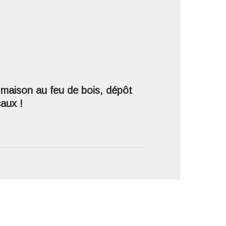
'image en plein écran
 maison au feu de bois, dépôt
caux !