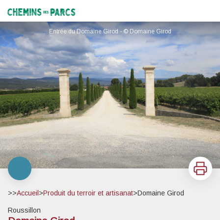
Domaine Girod
Chemins des Parcs
Entrée du Domaine Girod - © Domaine Girod
Imprimer
>>
Accueil
>
Produit du terroir et artisanat
>
Domaine Girod
Roussillon