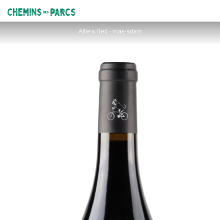
Alfie's Red produit par Mas Adam
Chemins des Parcs
Alfie's Red - mas-adam