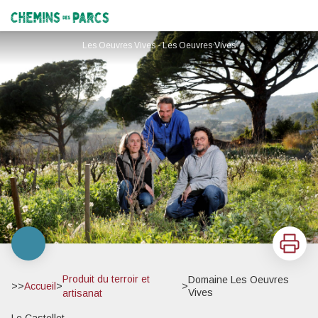
Domaine Les Oeuvres Vives
Chemins des Parcs
Les Oeuvres Vives - Les Oeuvres Vives
Imprimer
Produit du terroir et
Domaine Les Oeuvres
>>
Accueil
>
>
Vives
artisanat
Le Castellet