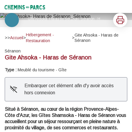
Gite Ahsoka - Haras de Séranon
Chemins des Parcs
Imprimer
Gite Ahsoka- Haras de Séranon_Séranon - Haras de Seranon
Voir l'image en plein écran
Hébergement -
Gite Ahsoka - Haras de
>>
Accueil
>
>
Séranon
Restauration
Séranon
Gite Ahsoka - Haras de Séranon
Type :
Meublé du tourisme - Gîte
Embarquer cet élément afin d'y avoir accès
hors connexion
Situé à Séranon, au cœur de la région Provence-Alpes-
Côte d'Azur, les Gîtes Shamsoka - Haras de Séranon vous
accueillent pour un séjour ressourçant en pleine nature à
proximité du village, de ses commerces et restaurants.