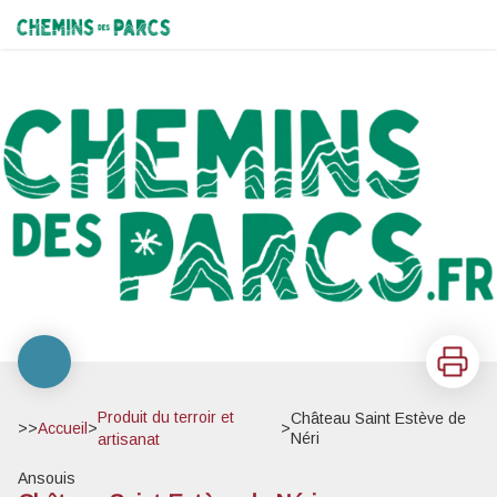
Château Saint Estève de Néri
Chemins des Parcs
Imprimer
Produit du terroir et
Château Saint Estève de
>>
Accueil
>
>
Néri
artisanat
Ansouis