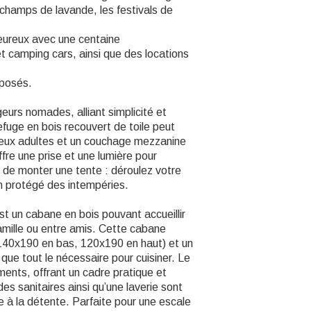
hamps de lavande, les festivals de
leureux avec une centaine
 camping cars, ainsi que des locations
oposés.
urs nomades, alliant simplicité et
efuge en bois recouvert de toile peut
ur deux adultes et un couchage mezzanine
ffre une prise et une lumière pour
n de monter une tente : déroulez votre
en protégé des intempéries.
t un cabane en bois pouvant accueillir
amille ou entre amis. Cette cabane
140x190 en bas, 120x190 en haut) et un
que tout le nécessaire pour cuisiner. Le
ents, offrant un cadre pratique et
des sanitaires ainsi qu’une laverie sont
te à la détente. Parfaite pour une escale