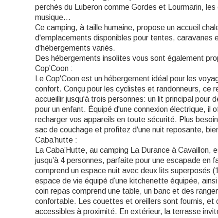
perchés du Luberon comme Gordes et Lourmarin, les c
musique...
Ce camping, à taille humaine, propose un accueil cha
d'emplacements disponibles pour tentes, caravanes et
d'hébergements variés.
Des hébergements insolites vous sont également pr
Cop’Coon :
Le Cop'Coon est un hébergement idéal pour les voyage
confort. Conçu pour les cyclistes et randonneurs, ce r
accueillir jusqu'à trois personnes: un lit principal po
pour un enfant. Équipé d'une connexion électrique, il o
recharger vos appareils en toute sécurité. Plus besoi
sac de couchage et profitez d'une nuit reposante, bi
Caba’hutte :
La Caba’Hutte, au camping La Durance à Cavaillon, es
jusqu’à 4 personnes, parfaite pour une escapade en f
comprend un espace nuit avec deux lits superposés (
espace de vie équipé d’une kitchenette équipée, ainsi 
coin repas comprend une table, un banc et des rangem
confortable. Les couettes et oreillers sont fournis, et 
accessibles à proximité. En extérieur, la terrasse invi