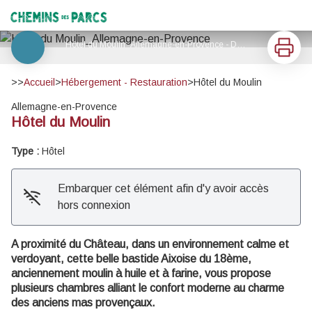
Hôtel du Moulin
Chemins des Parcs
Imprimer
Hôtel du Moulin_Allemagne-en-Provence - DR HOTEL DU MOULIN
Voir l'image en plein écran
>>
Accueil
>
Hébergement - Restauration
>
Hôtel du Moulin
Allemagne-en-Provence
Hôtel du Moulin
Type :
Hôtel
Embarquer cet élément afin d'y avoir accès
hors connexion
A proximité du Château, dans un environnement calme et
verdoyant, cette belle bastide Aixoise du 18ème,
anciennement moulin à huile et à farine, vous propose
plusieurs chambres alliant le confort moderne au charme
des anciens mas provençaux.