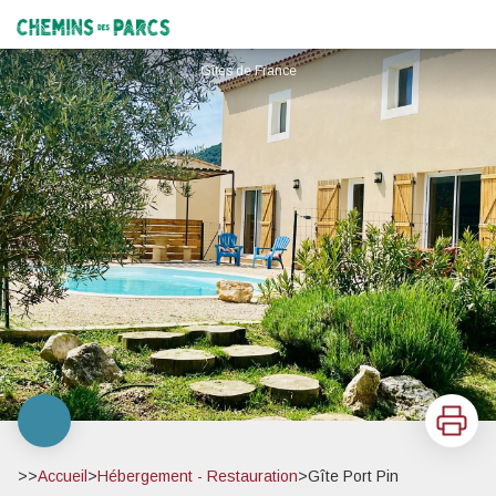
Gîte Port Pin
Chemins des Parcs
Gîtes de France
Imprimer
>>
Accueil
>
Hébergement - Restauration
>
Gîte Port Pin