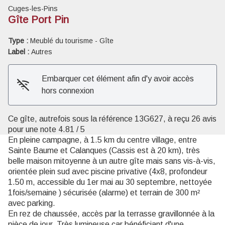
Cuges-les-Pins
Gîte Port Pin
Type :
Meublé du tourisme - Gîte
Label :
Autres
Voir l'image en plein écran
Embarquer cet élément afin d'y avoir accès
hors connexion
Ce gîte, autrefois sous la référence 13G627, à reçu 26 avis
pour une note 4.81 / 5
En pleine campagne, à 1.5 km du centre village, entre
Sainte Baume et Calanques (Cassis est à 20 km), très
belle maison mitoyenne à un autre gîte mais sans vis-à-vis,
orientée plein sud avec piscine privative (4x8, profondeur
1.50 m, accessible du 1er mai au 30 septembre, nettoyée
1fois/semaine ) sécurisée (alarme) et terrain de 300 m²
avec parking.
En rez de chaussée, accès par la terrasse gravillonnée à la
pièce de jour. Très lumineuse car bénéficiant d'une