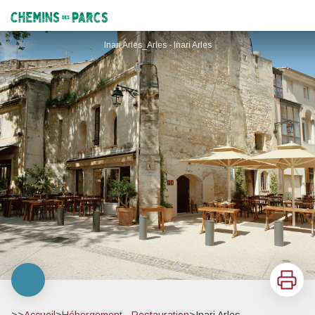
Inari Arles
Chemins des Parcs
Inari Arles_Arles - Inari Arles
Imprimer
>>
Accueil
>
Hébergement - Restauration
>
Inari Arles