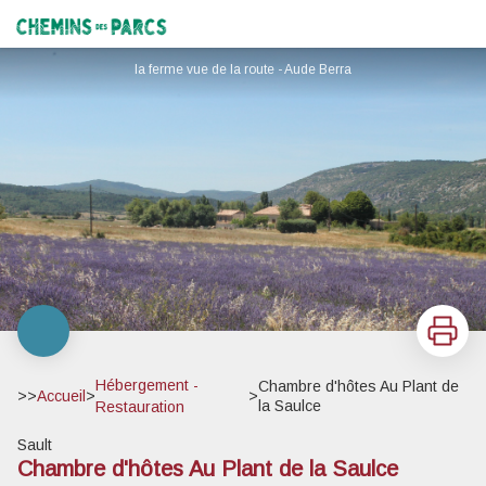
Chambre d'hôtes Au Plant de la Saulce
Chemins des Parcs
la ferme vue de la route - Aude Berra
Imprimer
Hébergement -
Chambre d'hôtes Au Plant de
>>
Accueil
>
>
la Saulce
Restauration
Sault
Chambre d'hôtes Au Plant de la Saulce
Voir l'image en plein écran