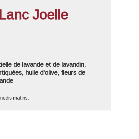
Lanc Joelle
'image en plein écran
ielle de lavande et de lavandin,
uées, huile d'olive, fleurs de
vande
medis matins.