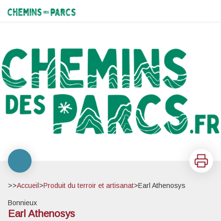
Earl Athenosys
Chemins des Parcs
Imprimer
>>
Accueil
>
Produit du terroir et artisanat
>
Earl Athenosys
Bonnieux
Earl Athenosys