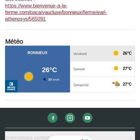
https://www.bienvenue-a-la-
ferme.com/paca/vaucluse/bonnieux/ferme/earl-
athenosys/565091
Météo
Informations complémentaires