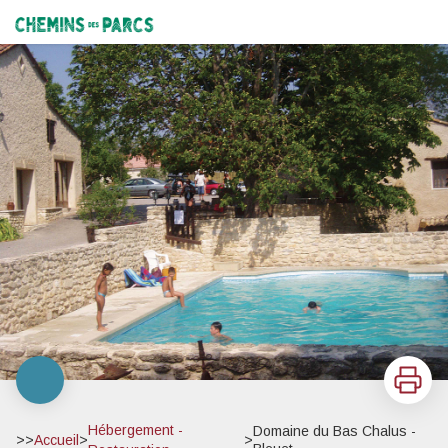
Domaine du Bas Chalus - Bleuet
Chemins des Parcs
Imprimer
Hébergement -
Domaine du Bas Chalus -
>>
Accueil
>
>