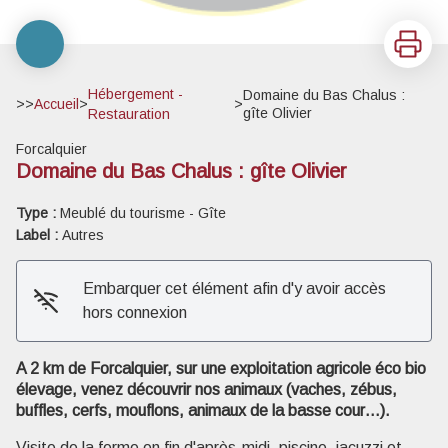
Imprimer
Hébergement -
Domaine du Bas Chalus :
>>
Accueil
>
>
gîte Olivier
Restauration
Forcalquier
Domaine du Bas Chalus : gîte Olivier
Type :
Meublé du tourisme - Gîte
Label :
Autres
Voir l'image en plein écran
Embarquer cet élément afin d'y avoir accès
hors connexion
A 2 km de Forcalquier, sur une exploitation agricole éco bio
élevage, venez découvrir nos animaux (vaches, zébus,
buffles, cerfs, mouflons, animaux de la basse cour…).
Visite de la ferme en fin d'après-midi, piscine, jacuzzi et