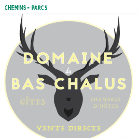
Domaine du Bas Chalus : gîte Olivier
Chemins des Parcs