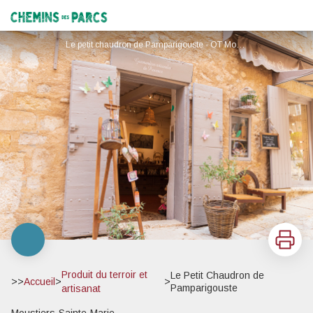
Le Petit Chaudron de Pamparigouste
Chemins des Parcs
Le petit chaudron de Pamparigouste - OT Moustiers
Imprimer
Produit du terroir et
Le Petit Chaudron de
>>
Accueil
>
>
Pamparigouste
artisanat
Moustiers-Sainte-Marie