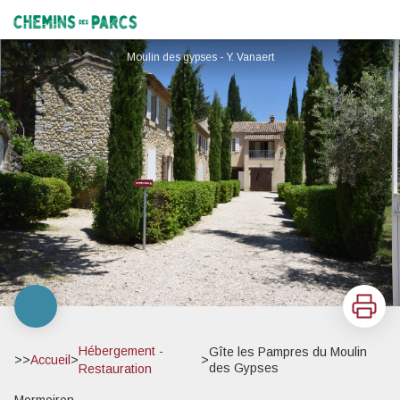
Gîte les Pampres du Moulin des Gypses
Chemins des Parcs
Moulin des gypses - Y. Vanaert
Imprimer
Hébergement -
Gîte les Pampres du Moulin
>>
Accueil
>
>
des Gypses
Restauration
Mormoiron