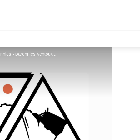
Baronnies Ventoux Aventures_Buis-les-Baronnies - Baronnies Ventoux Aventures