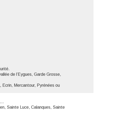
'image en plein écran
urité.
vallée de l’Eygues, Garde Grosse,
, Ecrin, Mercantour, Pyrénées ou
,…
ien, Sainte Luce, Calanques, Sainte