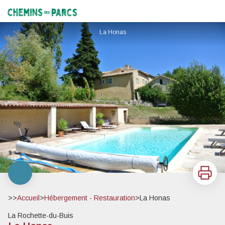
La Honas
Chemins des Parcs
La Honas
Imprimer
>>
Accueil
>
Hébergement - Restauration
>
La Honas
La Rochette-du-Buis