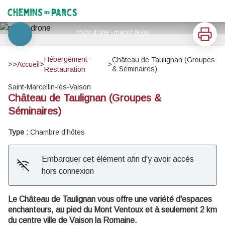
Château de Taulignan (Groupes & Séminaires)
Chemins des Parcs
Imprimer
photo drone - manon fessy
Voir l'image en plein écran
Hébergement -
Château de Taulignan (Groupes
>>
Accueil
>
>
& Séminaires)
Restauration
Saint-Marcellin-lès-Vaison
Château de Taulignan (Groupes &
Séminaires)
Type :
Chambre d'hôtes
Embarquer cet élément afin d'y avoir accès
hors connexion
Le Château de Taulignan vous offre une variété d'espaces
enchanteurs, au pied du Mont Ventoux et à seulement 2 km
du centre ville de Vaison la Romaine.