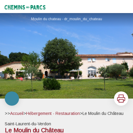
Le Moulin du Château
Chemins des Parcs
Moulin du chateau - dr_moulin_du_chateau
Imprimer
>>
Accueil
>
Hébergement - Restauration
>
Le Moulin du Château
Saint-Laurent-du-Verdon
Le Moulin du Château