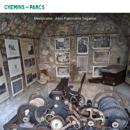
Ancienne horloge du village : Mécanisme
Chemins des Parcs
Mécanisme - Asso Patrimoine Trigance