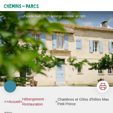
Chambres et Gîtes d'hôtes Mas Petit Prince
Chemins des Parcs
Façade Sud - 2025 Solange Grenna, all rights reserved.
Imprimer
Hébergement -
Chambres et Gîtes d'hôtes Mas
>>
Accueil
>
>
Petit Prince
Restauration
Arles