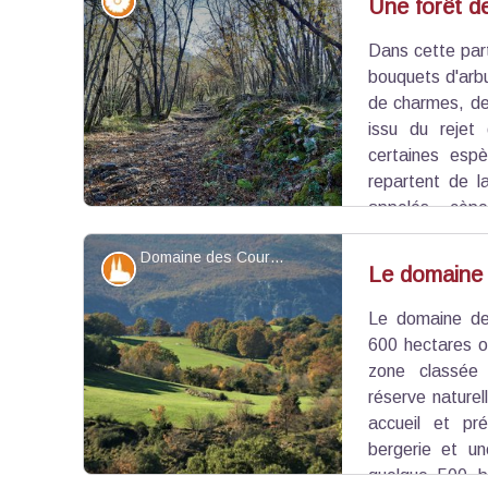
Flore
Une forêt de 
Dans cette par
Voir l'image en plein écran
bouquets
d'arbu
de charmes, de
issu
du rejet 
certaines
espè
repartent de l
appelés cèpe
végétative est souvent utilisé pour obtenir du 
Domaine des Courmettes - ©Serge Pantacchini
régulièrement sur une période de 10 à 30 ans selo
Patrimoine et histoire
Le domaine
Le domaine de
Voir l'image en plein écran
600 hectares o
zone classé
réserve naturell
accueil et pré
bergerie et un
quelque 500 b