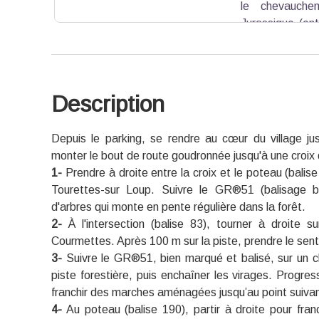
le chevauche
Jurassique (en
plus dures et plus épaisses forment aujourd’hui l
jusqu’au sommet du pic de Courmettes.
Description
Voir l'image en plein écran
Depuis le parking, se rendre au cœur du village jusq
monter le bout de route goudronnée jusqu'à une croix d
1-
Prendre à droite entre la croix et le poteau (bali
Tourettes-sur Loup. Suivre le GR®51 (balisage b
d'arbres qui monte en pente régulière dans la forêt.
2-
À l'intersection (balise 83), tourner à droite 
Courmettes. Après 100 m sur la piste, prendre le senti
3-
Suivre le GR®51, bien marqué et balisé, sur un ch
piste forestière, puis enchaîner les virages. Progre
franchir des marches aménagées jusqu’au point suivan
4-
Au poteau (balise 190), partir à droite pour fran