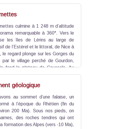
mettes
mettes culmine à 1 248 m d’altitude
norama remarquable à 360°. Vers le
se les îles de Lérins au large de
f de l’Estérel et le littoral, de Nice à
t, le regard plonge sur les Gorges du
par le village perché de Gourdon,
de fond le plateau de Caussols. Au
s que la vallée du Loup révèle les
ied du mont Cheiron.
ent géologique
uvons au sommet d’une falaise, un
rmé à l’époque du Rhétien (fin du
environ 200 Ma). Sous nos pieds, on
arnes, des roches tendres qui ont
 la formation des Alpes (vers -10 Ma),