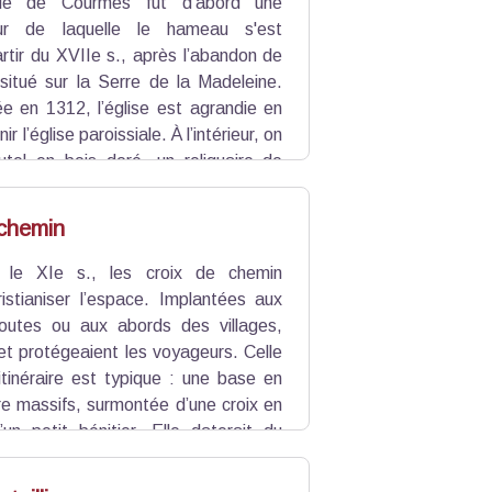
elle de Courmes fut d'abord une
our de laquelle le hameau s'est
artir du XVIIe s., après l’abandon de
e situé sur la Serre de la Madeleine.
e en 1312, l’église est agrandie en
 l’église paroissiale. À l’intérieur, on
utel en bois doré, un reliquaire de
eau des seigneurs de Cormis. L’édifice
 chemin
 le XIe s., les croix de chemin
ristianiser l’espace. Implantées aux
outes ou aux abords des villages,
 et protégeaient les voyageurs. Celle
 itinéraire est typique : une base en
re massifs, surmontée d’une croix en
’un petit bénitier. Elle daterait du