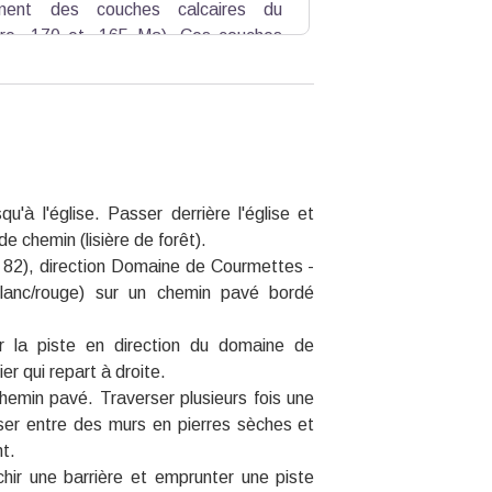
ment des couches calcaires du
tre -170 et -165 Ma). Ces couches
es parois au-dessus de notre position,
u'à l'église. Passer derrière l'église et
e chemin (lisière de forêt).
se 82), direction Domaine de Courmettes -
lanc/rouge) sur un chemin pavé bordé
sur la piste en direction du domaine de
er qui repart à droite.
emin pavé. Traverser plusieurs fois une
sser entre des murs en pierres sèches et
t.
chir une barrière et emprunter une piste