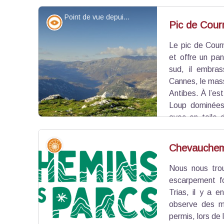
l’entretien des prairies et sous-bois.
Point de vue depuis le pic de Courmettes - ©Serge Pantacchini
Point de vue - sommet
Pic de Cour
Le pic de Cour
Voir l'image en plein écran
et offre un pa
sud, il embras
Cannes, le massi
Antibes. À l’es
Loup dominées 
avec en toile 
nord, Courmes se découvre en contrebas, tandi
villages de Cipières et de Gréolières, nichés au p
Géologie
Chevauchem
Nous nous tro
Voir l'image en plein écran
escarpement fo
Trias, il y a 
observe des m
permis, lors de