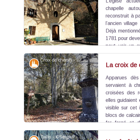
L’église actu
Voir l'image en plein écran
chapelle aut
reconstruit à p
l’ancien villag
Déjà mentionné
1781 pour devenir
peut voir un a
Saint-Félix, patron du village, ainsi que le tomb
Croix de chemin - ©Serge Pantacchini
a fait l’objet d’une réfection en 1996.
Patrimoine et histoire
La croix de
Apparues dès
Voir l'image en plein écran
servaient à ch
croisées des r
elles guidaient
visible sur cet
blocs de calcai
fer forgé et d
XVIIIe s.
Taillis - ©Serge Pantacchini