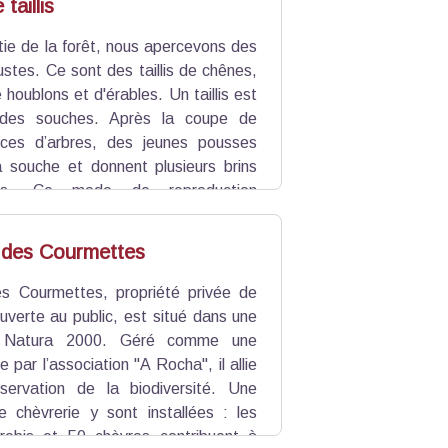
taillis
tie de la forêt, nous apercevons des
stes. Ce sont des taillis de chênes,
 houblons et d'érables.
Un taillis est
des souches. Après la coupe de
ces d’arbres,
des jeunes pousses
a souche et donnent plusieurs brins
s.
Ce mode de reproduction
bois de chauffage, que l'on récolte
n l'espèce.
 des Courmettes
s Courmettes, propriété privée de
uverte au public, est situé dans une
e Natura 2000. Géré comme une
e par l’association "A Rocha", il allie
servation de la biodiversité. Une
e chèvrerie y sont installées : les
rebis et 50 chèvres contribuent à