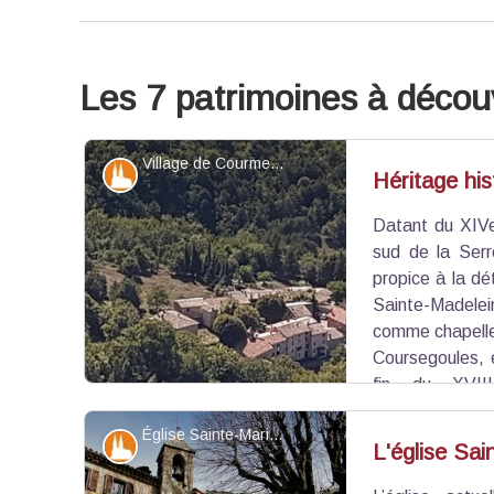
Les 7 patrimoines à découv
Village de Courmes - ©Kévin Mascarte - PNR Préalpes d'Azur
Patrimoine et histoire
Héritage hi
Datant du XIVe
sud de la Serr
propice à la dét
Sainte-Madelein
comme chapelle
Coursegoules, e
fin du XVII
d’agrandissement.
Église Sainte-Marie-Madeleine - ©Serge Pantacchini
Patrimoine et histoire
L'église Sa