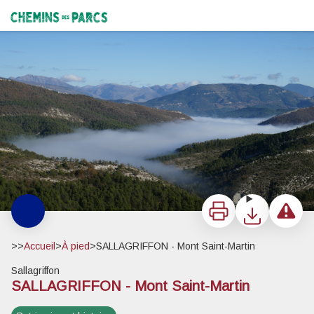
SALLAGRIFFON - Mont Saint-Martin
Estéron, panorama vers le Nord - Jean CAPITANT
Chemins des Parcs
Imprimer
Télécharger
Signaler 
>>
Accueil
>
À pied
>
SALLAGRIFFON - Mont Saint-Martin
Sallagriffon
SALLAGRIFFON - Mont Saint-Martin