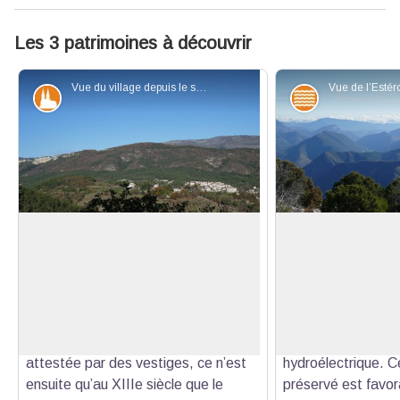
Les 3 patrimoines à découvrir
Vue du village depuis le sentier d'Aiglun - Jean CAPITANT
Patrimoine et histoire
Eaux et riviè
Le village de Sallagriffon
La vallée de l'Esté
Le village de Sallagriffon, qui tire
L’Estéron, une des
probablement son nom de
rivières des Alpes
Voir l'image en plein écran
l’anthroponyme
Grifo, est d’origine
trouve sa source à 
bien mystérieuse. Si la présence
montagne du Teillo
romaine sur ces terres a bien été
du département s
attestée par des vestiges, ce n’est
hydroélectrique. 
ensuite qu’au XIIIe siècle que le
préservé est favor