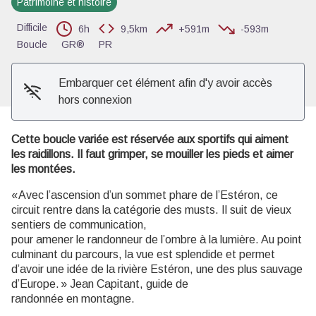
Patrimoine et histoire
Voir l'image en plein écran
Difficile
6h
9,5km
+591m
-593m
Boucle
GR®
PR
Embarquer cet élément afin d'y avoir accès
hors connexion
Cette b
oucle variée est réservée aux sportifs qui aiment
les raidillons. Il faut grimper, se mouiller les pieds et aimer
les montées.
« Avec l’ascension d’un sommet phare de l’Estéron, ce
circuit rentre dans la catégorie des musts. Il suit de vieux
sentiers de communication
,
pour
amener
le
randonneur
de
l’ombre
à la lumière
.
Au point
culminant du parcours
, la
vue est splendide
et permet
d’avoir une idée de la rivière Estéron, une des plus sauvage
d’Europe. » Jean Capitant, guide de
randonnée
en
montagne
.