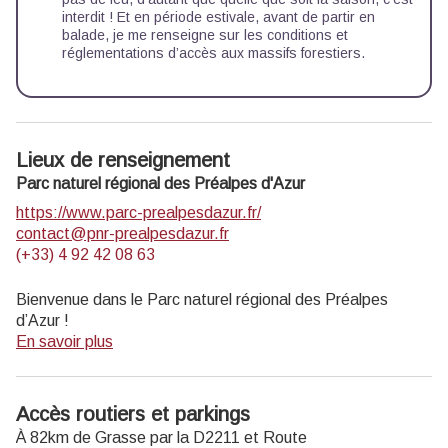
interdit ! Et en période estivale, avant de partir en
balade, je me renseigne sur les
conditions et
réglementations d’accès aux massifs forestiers.
Lieux de renseignement
Parc naturel régional des Préalpes d'Azur
https://www.parc-prealpesdazur.fr/
contact@pnr-prealpesdazur.fr
(+33) 4 92 42 08 63
Bienvenue dans le Parc naturel régional des Préalpes
d’Azur !
En savoir plus
Découvrez la richesse unique de la géologie, de la faune et
de la flore, du patrimoine, des produit locaux… du Parc en
le parcourant à pied, à vélo ou à cheval grâce aux
Accès routiers et parkings
différents itinéraires de cheminsdesparcs.
À 82km de Grasse par la
D2211 et Route
Profitez d’autres
activités nature
proposées dans le Parc.