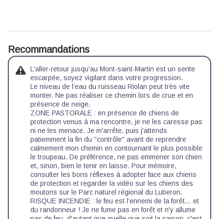
Recommandations
L'aller-retour jusqu'au Mont-saint-Martin est un sente
escarpée, soyez vigilant dans votre progression.
Le niveau de l’eau du ruisseau Riolan peut très vite
monter. Ne pas réaliser ce chemin lors de crue et en
présence de neige.
ZONE PASTORALE : en présence de chiens de
protection venus à ma rencontre, je ne les caresse pas
ni ne les menace. Je m'arrête, puis j'attends
patiemment la fin du ''contrôle'' avant de reprendre
calmement mon chemin en contournant le plus possible
le troupeau. De préférence, ne pas emmener son chien
et, sinon, bien le tenir en laisse. Pour mémoire,
consulter
les bons réflexes à adopter face aux chiens
de protection
et regarder la
vidéo sur les chiens des
moutons
sur le Parc naturel régional du Luberon.
RISQUE INCENDIE : le feu est l’ennemi de la forêt… et
du randonneur ! Je ne fume pas en forêt et n'y allume
pas de feu, d'autant que quelle que soit la saison, c'est