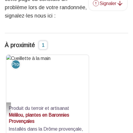
Signaler
problème lors de votre randonnée,
signalez-les nous ici :
À proximité
1
Produit du terroir et artisanat
Produit du terroir et artisanat
Cueillette à la main - Mélilou, plantes en Baronnies provençales
Mélilou, plantes en Baronnies
Provençales
Installés dans la Drôme provençale,