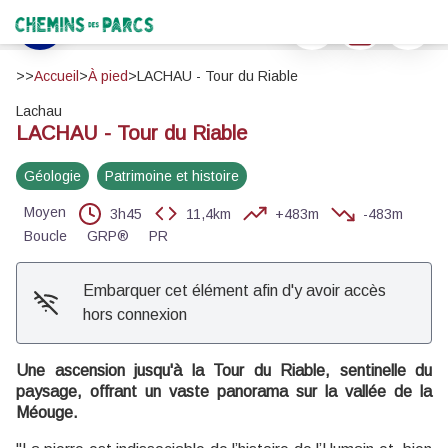
LACHAU - Tour du Riable
Imprimer
Télécharger
Signaler 
Élevage bovin de Lachau - Manon SAPHORE - PNR Baronnies provençales
Chemins des Parcs
Voir l'image en plein écran
>>
Accueil
>
À pied
>
LACHAU - Tour du Riable
Lachau
LACHAU - Tour du Riable
Géologie
Patrimoine et histoire
Moyen
3h45
11,4km
+483m
-483m
Boucle
GRP®
PR
Embarquer cet élément afin d'y avoir accès
hors connexion
Une ascension jusqu'à la Tour du Riable, sentinelle du
paysage, offrant un vaste panorama sur la vallée de la
Méouge.