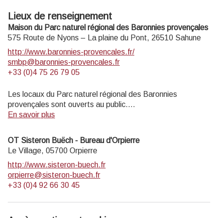
Lieux de renseignement
Maison du Parc naturel régional des Baronnies provençales
575 Route de Nyons – La plaine du Pont,
26510
Sahune
http://www.baronnies-provencales.fr/
smbp@baronnies-provencales.fr
+33 (0)4 75 26 79 05
Les locaux du Parc naturel régional des Baronnies
provençales sont ouverts au public.
En savoir plus
LA MAISON DU PARC EST OUVERTE DU 8 AVRIL AU
31 OCTOBRE 2025
OT Sisteron Buëch - Bureau d'Orpierre
Du mardi au vendredi de 14h à 18h, et les dimanches de
Le Village,
05700
Orpierre
juillet et août de 14h à 18h
http://www.sisteron-buech.fr
orpierre@sisteron-buech.fr
+33 (0)4 92 66 30 45