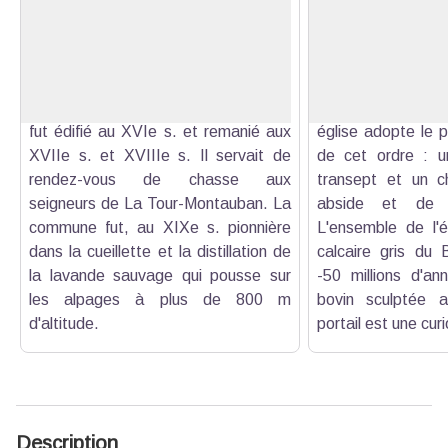
Le village de Lachau s'est formé
Notre Dame de
autour d'une église dédiée à Saint-
romane du XIIIe 
Voir l'image en plein écran
Martin et à proximité d'un chemin qui
vestige d'un prie
suivait le cours de la Méouge. Son
Cluny, probablemen
château, carré à quatre tours rondes,
site gallo-roma
fut édifié au XVIe s. et remanié aux
église adopte le p
XVIIe s. et XVIIIe s. Il servait de
de cet ordre : u
rendez-vous de chasse aux
transept et un c
seigneurs de La Tour-Montauban. La
abside et de d
commune fut, au XIXe s. pionnière
L'ensemble de l'é
dans la cueillette et la distillation de
calcaire gris du 
la lavande sauvage qui pousse sur
-50 millions d'an
les alpages à plus de 800 m
bovin sculptée 
d'altitude.
portail est une curi
Description