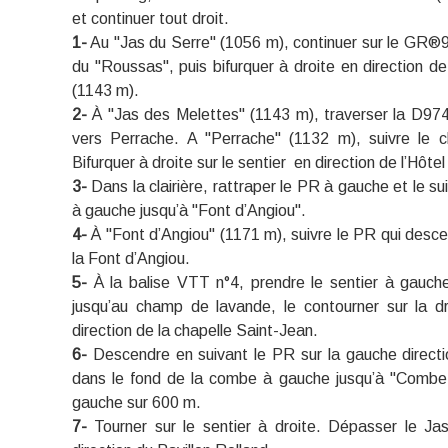
et continuer tout droit.
1-
Au "Jas du Serre" (1056 m), continuer sur le GR®91
du "Roussas", puis bifurquer à droite en direction d
(1143 m).
2-
À "Jas des Melettes" (1143 m), traverser la D974 
vers Perrache. A "Perrache" (1132 m), suivre le c
Bifurquer à droite sur le sentier en direction de l’Hôte
3-
Dans la clairière, rattraper le PR à gauche et le su
à gauche jusqu’à "Font d’Angiou".
4-
À "Font d’Angiou" (1171 m), suivre le PR qui desc
la Font d’Angiou.
5-
À la balise VTT n°4, prendre le sentier à gauche 
jusqu’au champ de lavande, le contourner sur la dr
direction de la chapelle Saint-Jean.
6-
Descendre en suivant le PR sur la gauche directi
dans le fond de la combe à gauche jusqu’à "Combe 
gauche sur 600 m.
7-
Tourner sur le sentier à droite. Dépasser le Ja