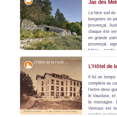
Elevage et pastoralisme
Jas des Mel
La face sud du
Voir l'image en plein écran
bergeries en p
provençal. Aut
chaque été ver
en grande part
provençal, sign
bêtes, tandis
réservée au berger. Si l’activité a diminué, cert
L'Hôtel de la Forêt - ©Louis Bonnet
l’estive.
Patrimoine et histoire
L’Hôtel de l
Il fut un temps 
Voir l'image en plein écran
complète au cœ
l’entre-deux-gu
le Vaucluse, et 
la montagne. 
Ventoux est in
perché en plein