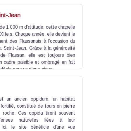
nne le glas de ce projet ambitieux.
 résistants aux intempéries.
int-Jean
de 1 000 m d’altitude, cette chapelle
 XIIe s. Chaque année, elle devient le
ement des Flassanais à l’occasion du
la Saint-Jean. Grâce à la générosité
de Flassan, elle est toujours bien
n cadre paisible et ombragé en fait
idéale pour un pique-nique.
st un ancien oppidum, un habitat
fortifié, constitué de tours en pierre
s roche. Ces oppida tirent souvent
enses naturelles liées à leur
Ici, le site bénéficie d’une vue