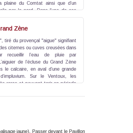
a plaine du Comtat ainsi que d’un
icile par le nord. Dans l’une de ces
 où ont été découverts des vestiges
000 av. J.-C.
Grand Zène
, tiré du provençal "aigue" signifiant
 des citernes ou cuves creusées dans
r recueillir l’eau de pluie par
 L’aiguier de l’écluse du Grand Zène
s le calcaire, en aval d’une grande
 d’impluvium. Sur le Ventoux, les
ès rares et peuvent tarir en période
 ainsi de stocker l’eau et d’abreuver
balisage jaune). Passer devant le Pavillon