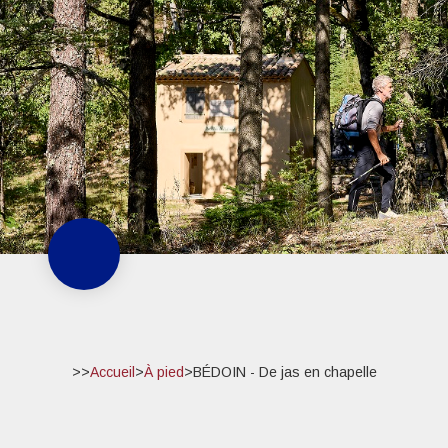
>>
Accueil
>
À pied
>
BÉDOIN - De jas en chapelle