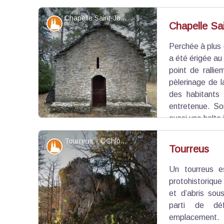
rendez-vous, et la Seconde Guerre mondiale so
Chapelle Saint-Jean - ©Louis Bonnet
Aujourd’hui, seuls subsistent les murs extérieurs,
Patrimoine et histoire
Chapelle Sa
Perchée à plus 
Voir l'image en plein écran
a été érigée au
point de ralli
pèlerinage de 
des habitants 
entretenue. So
aussi une halte 
Tourreus - ©Chloé Giboin - PNR Mont-Ventoux
Patrimoine et histoire
Tourreus
Un tourreus e
Voir l'image en plein écran
protohistorique 
et d’abris sou
parti de déf
emplacement. 