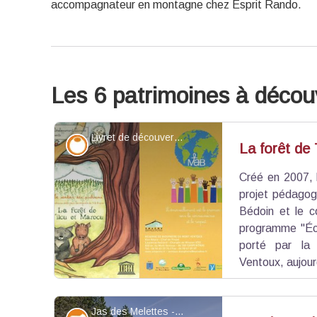
accompagnateur en montagne chez Esprit Rando.
Les 6 patrimoines à découv
Livret de découverte - ©Découverte Nature, ©Laurence Veillard - PNR Mont-Ventoux, ©Aurore Ville-Renon
Savoir-faire
La forêt de 
Créé en 2007, 
projet pédagog
Bédoin et le c
programme "Éco
porté par la
Ventoux, aujour
Jas des Melettes - ©Louis Bonnet