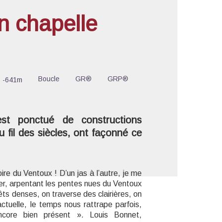
n chapelle
'image en plein écran
Boucle
GR®
GRP®
-641m
t ponctué de constructions
 fil des siècles, ont façonné ce
ire du Ventoux ! D’un jas à l’autre, je me
nier, arpentant les pentes nues du Ventoux
s denses, on traverse des clairières, on
tuelle, le temps nous rattrape parfois,
ncore bien présent ». Louis Bonnet,