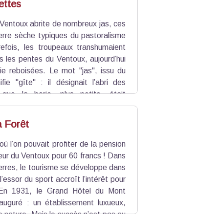
ettes
 Ventoux abrite de nombreux jas, ces
ierre sèche typiques du pastoralisme
refois, les troupeaux transhumaient
s les pentes du Ventoux, aujourd’hui
ie reboisées. Le mot "jas", issu du
ifie "gîte" : il désignait l’abri des
 que la borie, plus petite, était
ains jas sont encore utilisés pendant
a Forêt
où l’on pouvait profiter de la pension
ur du Ventoux pour 60 francs ! Dans
erres, le tourisme se développe dans
l’essor du sport accroît l’intérêt pour
En 1931, le Grand Hôtel du Mont
auguré : un établissement luxueux,
e nature. Mais le succès n’est pas au