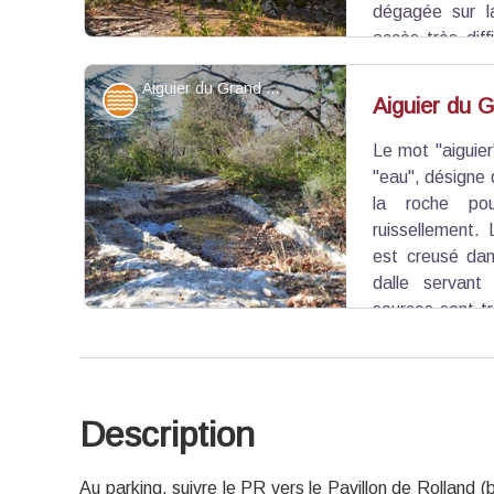
dégagée sur l
accès très diff
tours en pierre se trouve la grotte Notre-Dame,
Aiguier du Grand Zène - ©Chloé Giboin - PNR Mont-Ventoux
de poteries ainsi qu’un crâne humain datant de 3 
Eaux et rivières
Aiguier du 
Le mot "aiguier"
Voir l'image en plein écran
"eau", désigne
la roche pou
ruissellement.
est creusé dan
dalle servant
sources sont tr
de sécheresse estivale. Les aiguiers permettaient
les troupeaux pendant l’été.
Description
Voir l'image en plein écran
Au parking, suivre le PR vers le Pavillon de Rolland (