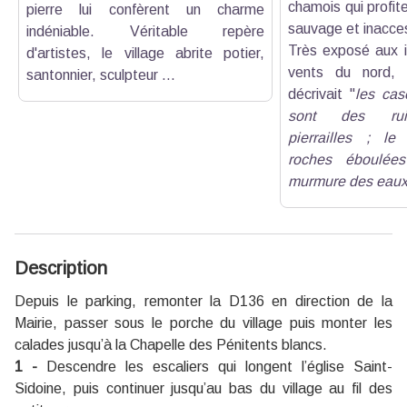
chamois qui profit
pierre lui confèrent un charme
sauvage et inacce
indéniable. Véritable repère
Très exposé aux i
d'artistes, le village abrite potier,
vents du nord, 
santonnier, sculpteur ...
décrivait "
les ca
sont des ruis
pierrailles ; le
roches éboulée
murmure des eau
Description
Depuis le parking, remonter la D136 en direction de la
Mairie, passer sous le porche du village puis monter les
calades jusqu’à la Chapelle des Pénitents blancs.
1 -
Descendre les escaliers qui longent l’église Saint-
Sidoine, puis continuer jusqu’au bas du village au fil des