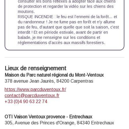
consulter les
bons réflexes à adopter
face aux chiens
de protection et regarder la
vidéo
sur les chiens des
moutons.
RISQUE INCENDIE : le feu est l’ennemi de la forêt… et
du randonneur ! Je ne fume pas en forêt et n'y allume
pas de feu, d'autant que quelle que soit la saison, c'est
interdit ! Et en période estivale, avant de partir en
balade, je me renseigne sur les
conditions et
réglementations d’accès aux massifs forestiers.
Lieux de renseignement
Maison du Parc naturel régional du Mont-Ventoux
378 avenue Jean Jaurès,
84200
Carpentras
https://www.parcduventoux.fr/
contact@parcduventoux.fr
+33 (0)4 90 63 22 74
OTI Vaison Ventoux provence - Entrechaux
305, Avenue des Princes d'Orange,
84340
Entrechaux