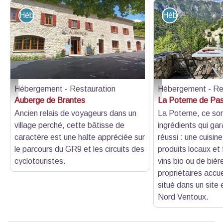
Hébergement - Restauration
Hébergement - R
Hébergement - Restauration
Hébergement - Re
Auberge de Brantes - Auberge de Brantes
La Poterne de Pascale
Auberge de Brantes
La Poterne de Pa
Ancien relais de voyageurs dans un
La Poterne, ce son
village perché, cette bâtisse de
ingrédients qui ga
caractère est une halte appréciée sur
réussi : une cuisin
le parcours du GR9 et les circuits des
produits locaux et 
cyclotouristes.
vins bio ou de bièr
propriétaires accuei
situé dans un site 
Nord Ventoux.