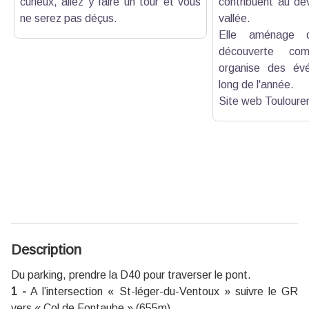
curieux, allez y faire un tour et vous
contribuent au de
ne serez pas déçus.
vallée.
Elle aménage d
découverte com
organise des év
long de l'année.
Site web Touloure
Description
Du parking, prendre la D40 pour traverser le pont.
1 -
A l’intersection « St-léger-du-Ventoux » suivre le GR
vers « Col de Fontaube » (655m).