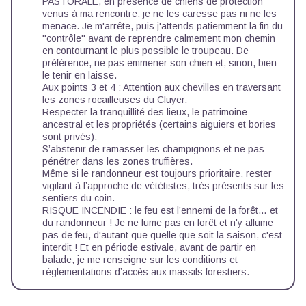
PASTORALE, en présence de chiens de protection
venus à ma rencontre, je ne les caresse pas ni ne les
menace. Je m'arrête, puis j'attends patiemment la fin du
''contrôle'' avant de reprendre calmement mon chemin
en contournant le plus possible le troupeau. De
préférence, ne pas emmener son chien et, sinon, bien
le tenir en laisse.
Aux points 3 et 4 : Attention aux chevilles en traversant
les zones rocailleuses du Cluyer.
Respecter la tranquillité des lieux, le patrimoine
ancestral et les propriétés (certains aiguiers et bories
sont privés).
S’abstenir de ramasser les champignons et ne pas
pénétrer dans les zones truffières.
Même si le randonneur est toujours prioritaire, rester
vigilant à l’approche de vététistes, très présents sur les
sentiers du coin.
RISQUE INCENDIE : le feu est l’ennemi de la forêt… et
du randonneur ! Je ne fume pas en forêt et n'y allume
pas de feu, d'autant que quelle que soit la saison, c'est
interdit ! Et en période estivale, avant de partir en
balade, je me renseigne sur les
conditions et
réglementations d’accès aux massifs forestiers
.