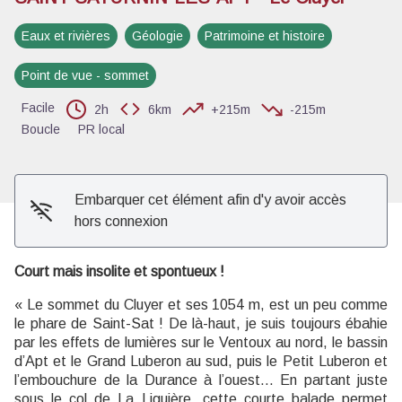
Eaux et rivières
Géologie
Patrimoine et histoire
Voir l'image en plein écran
Point de vue - sommet
Facile
2h
6km
+215m
-215m
Boucle
PR local
Embarquer cet élément afin d'y avoir accès
hors connexion
Court mais insolite et spontueux !
« Le sommet du Cluyer et ses 1054 m, est un peu comme
le phare de Saint-Sat ! De là-haut, je suis toujours ébahie
par les effets de lumières sur le Ventoux au nord, le bassin
d’Apt et le Grand Luberon au sud, puis le Petit Luberon et
l’embouchure de la Durance à l’ouest... En partant juste
sous le col de La Liguière, cette courte balade permet