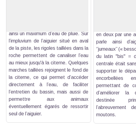
Plus ou moins profonds, les aiguiers
de beaux bassin
Voir l'image en plein écran
sont situés sur de grandes dalles
creusés ingénieu
calcaires afin d'augmenter les
l’homme à même la
surfaces de ruissellement et recueillir
situé en amont de 
ainsi un maximum d’eau de pluie. Sur
en deux par une a
l’impluvium de l’aiguier situé en aval
parle ainsi d’a
de la piste, les rigoles taillées dans la
‘’jumeaux’’ (« bess
roche permettent de canaliser l’eau
du latin "bis" = d
au mieux jusqu'à la citerne. Quelques
centrale était san
marches taillées rejoignent le fond de
supporter le dépa
la citerne, ce qui permet d’accéder
encorbellées e
directement à l’eau, de faciliter
permettant de couv
l’entretien du bassin, mais aussi de
d’améliorer la 
permettre aux animaux
destinée pri
éventuellement égarés de ressortir
l’abreuvement d
seul de l’aiguier.
moutons.