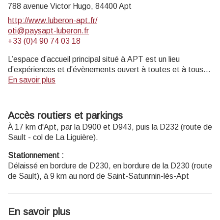
Musée de géologie entrée payante (4 € ; 2€ réduit ; gratuit
788 avenue Victor Hugo,
84400
Apt
moins de 18 ans, scolaires, enseignants).
http://www.luberon-apt.fr/
oti@paysapt-luberon.fr
Ouvert au public lundi, mardi, jeudi 14h-17h30, et mercredi
+33 (0)4 90 74 03 18
9h-12h30 et 14h-17h30 (hors jours fériés).
L’espace d’accueil principal situé à APT est un lieu
d’expériences et d’évènements ouvert à toutes et à tous :
visiteurs, locaux, professionnels du tourisme, rencontres et
En savoir plus
réunions, conférences de presse... Un véritable centre
d’échanges ! Une borne pour recharger les vélos
électriques BOSCH est installée dans le bureau.
Accès routiers et parkings
À 17 km d'Apt, par la D900 et D943, puis la D232 (route de
Bureau d'Apt
Sault - col de La Liguière).
788 Avenue Victor Hugo 84400 Apt
T. +33 (0)4 90 74 03 18
Stationnement :
Ouvert toute l'année
Délaissé en bordure de D230, en bordure de la D230 (route
Ouvert du lundi samedi de 9h30 à 12h30 et de 14h à 18h.
de Sault), à 9 km au nord de Saint-Satunrnin-lès-Apt
Fermé dimanche et jours fériés (hors juillet et août)
Du 1er octobre au 31 mars : Fermé le mercredi, dimanche
et jours fériés.
En savoir plus