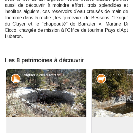
aussi de découvrir à moindre effort, trois splendides et
insolites aiguiers, ces réservoirs d’eau creusés de main de
l’homme dans la roche ; les ‘’jumeaux’’ de Bessons, ‘’l’exigu’’
du Cluyer et le ‘’chapeauté’’ de Barralier ». Martine Di
Cicco, chargée de mission à l’Office de tourime Pays d’Apt
Luberon.
Les 8 patrimoines à découvrir
Aiguier à ciel ouvert de Bessons - ©Marie Grenouilleau - PNR Luberon
Patrimoine et histoire
Elevage et p
Aiguier, symbole de l'économie de la
Aiguiers Bessons
rareté
De chaque côté de