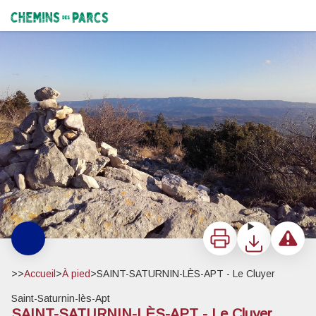
SAINT-SATURNIN-LÈS-APT - Le Cluyer
Vue sur le Luberon depuis le Cluyer - ©Eric Garnier - PNR Luberon
Chemins des Parcs
Imprimer
Télécharger
Signaler 
>>
Accueil
>
À pied
>
SAINT-SATURNIN-LÈS-APT - Le Cluyer
Saint-Saturnin-lès-Apt
SAINT-SATURNIN-LÈS-APT - Le Cluyer