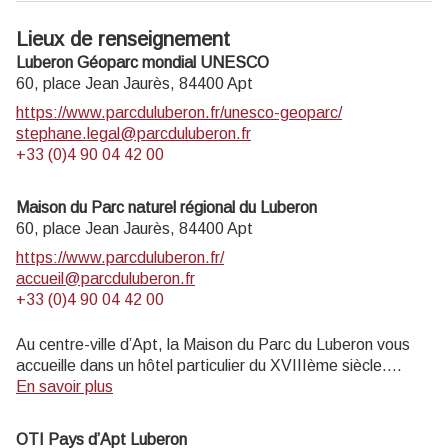
Lieux de renseignement
Luberon Géoparc mondial UNESCO
60, place Jean Jaurès,
84400
Apt
https://www.parcduluberon.fr/unesco-geoparc/
stephane.legal@parcduluberon.fr
+33 (0)4 90 04 42 00
Maison du Parc naturel régional du Luberon
60, place Jean Jaurès,
84400
Apt
https://www.parcduluberon.fr/
accueil@parcduluberon.fr
+33 (0)4 90 04 42 00
Au centre-ville d’Apt, la Maison du Parc du Luberon vous
accueille dans un hôtel particulier du XVIIIème siècle.
Informations touristiques et vente de livres, cartes,
En savoir plus
topoguides.
Exposition permanente visite gratuite.
OTI Pays d’Apt Luberon