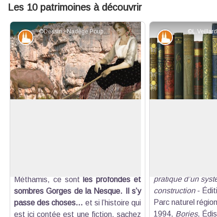
Les 10 patrimoines à découvrir
©Dessin - Nadège Poupaert / ©Laurence Veillard - PNRMV
©L.Veillar
Patrimoine et histoire
Patrimoine et
Deux histoires liées par les sombres
Nos sources
gorges de la Nesque
Yvonne BURGUES
Badaïres de Méth
Avant de vous lancer par monts et
Voir l'image en plein écran
Les Badaïres.
par vaux sur les chemins, vous devez
Sous la direction 
savoir une chose ! Ce qui réunit les
2017, Pierre sèch
sentiers de Villes-sur-Auzon et
pratique d’un syst
Méthamis, ce sont
les profondes et
construction
- Édit
sombres Gorges de la Nesque. Il s’y
Parc naturel régio
passe des choses...
et si l’histoire qui
1994,
Bories
, Édi
est ici contée est une fiction, sachez