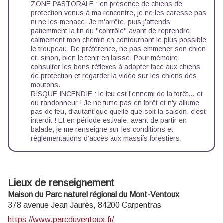
ZONE PASTORALE : en présence de chiens de
protection venus à ma rencontre, je ne les caresse pas
ni ne les menace. Je m'arrête, puis j'attends
patiemment la fin du ''contrôle'' avant de reprendre
calmement mon chemin en contournant le plus possible
le troupeau. De préférence, ne pas emmener son chien
et, sinon, bien le tenir en laisse. Pour mémoire,
consulter les
bons réflexes à adopter face aux chiens
de protection
et regarder la
vidéo sur les chiens des
moutons.
RISQUE INCENDIE : le feu est l’ennemi de la forêt… et
du randonneur ! Je ne fume pas en forêt et n'y allume
pas de feu, d'autant que quelle que soit la saison, c'est
interdit ! Et en période estivale, avant de partir en
balade, je me renseigne sur les
conditions et
réglementations d’accès aux massifs forestiers.
Lieux de renseignement
Maison du Parc naturel régional du Mont-Ventoux
378 avenue Jean Jaurès,
84200
Carpentras
https://www.parcduventoux.fr/