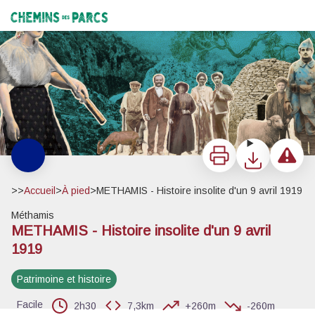
METHAMIS - Histoire insolite d'un 9 avril 1919
Les personnages - ©Dessin - Nadège Poupaert
Chemins des Parcs
Imprimer
Télécharger
Signaler 
>>
Accueil
>
À pied
>
METHAMIS - Histoire insolite d'un 9 avril 1919
Méthamis
METHAMIS - Histoire insolite d'un 9 avril
Voir l'image en plein écran
1919
Patrimoine et histoire
Facile
2h30
7,3km
+260m
-260m