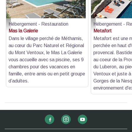
Hébergement - Restauration
Hébergement - Re
La piscine avec Jacuzzi - M Koch Olivier
Piscine Metafort - Metafo
Mas la Galerie
Metafort
Dans le village perché de Méthamis,
Metafort est une 
au cœur du Parc Naturel et Régional
perchée en haut d'u
du Mont Ventoux, le Mas La Galerie
provencal. Bastide
vous accueille avec sa piscine, ses 9
au coeur de la Pro
chambres pour des vacances en
du Luberon, au pi
famille, entre amis ou en petit groupe
Ventoux et juste à
d’adultes.
Gorges de la Nesq
environnement d'e