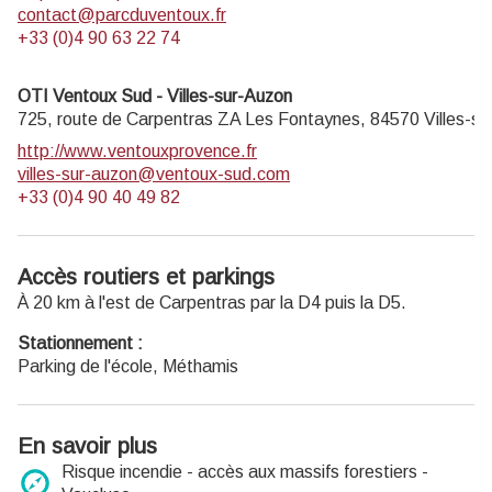
contact@parcduventoux.fr
+33 (0)4 90 63 22 74
OTI Ventoux Sud - Villes-sur-Auzon
725, route de Carpentras ZA Les Fontaynes,
84570
Villes-s
http://www.ventouxprovence.fr
villes-sur-auzon@ventoux-sud.com
+33 (0)4 90 40 49 82
Accès routiers et parkings
À 20 km à l'est de Carpentras par la D4 puis la D5.
Stationnement :
Parking de l'école, Méthamis
En savoir plus
Risque incendie - accès aux massifs forestiers -