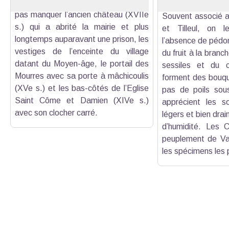
de son passé. Ainsi, vous ne devez
Chênes sessile, 
pas manquer l’ancien château (XVIIe
Souvent associé a
s.) qui a abrité la mairie et plus
et Tilleul, on l
longtemps auparavant une prison, les
l’absence de pédon
vestiges de l’enceinte du village
du fruit à la branch
datant du Moyen-âge, le portail des
sessiles et du c
Mourres avec sa porte à mâchicoulis
forment des bouque
(XVe s.) et les bas-côtés de l’Eglise
pas de poils sous 
Saint Côme et Damien (XIVe s.)
apprécient les sol
avec son clocher carré.
légers et bien drain
d’humidité. Les 
peuplement de Va
les spécimens les 