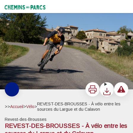
REVEST-DES-BROUSSES - À vélo entre les sources du Largue et du Calavon
À l'attaque sous Oppedette (D201) - ©Matthieu Vitré
Chemins des Parcs
Imprimer
Télécharger
Signaler 
REVEST-DES-BROUSSES - À vélo entre les
>>
Accueil
>
Vélo
>
sources du Largue et du Calavon
Revest-des-Brousses
REVEST-DES-BROUSSES - À vélo entre les