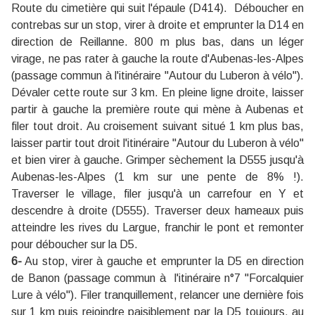
Route du cimetière qui suit l'épaule (D414). Déboucher en
contrebas sur un stop, virer à droite et emprunter la D14 en
direction de Reillanne. 800 m plus bas, dans un léger
virage, ne pas rater à gauche la route d'Aubenas-les-Alpes
(passage commun à l'itinéraire ''Autour du Luberon à vélo'').
Dévaler cette route sur 3 km. En pleine ligne droite, laisser
partir à gauche la première route qui mène à Aubenas et
filer tout droit. Au croisement suivant situé 1 km plus bas,
laisser partir tout droit l'itinéraire ''Autour du Luberon à vélo''
et bien virer à gauche. Grimper sèchement la D555 jusqu'à
Aubenas-les-Alpes (1 km sur une pente de 8% !).
Traverser le village, filer jusqu'à un carrefour en Y et
descendre à droite (D555). Traverser deux hameaux puis
atteindre les rives du Largue, franchir le pont et remonter
pour déboucher sur la D5.
6-
Au stop, virer à gauche et emprunter la D5 en direction
de Banon (passage commun à l'itinéraire n°7 ''Forcalquier
Lure à vélo''). Filer tranquillement, relancer une dernière fois
sur 1 km puis rejoindre paisiblement par la D5 toujours, au