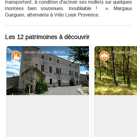
transportent, à condition d'activer ses mollets sur quelques
montées bien soutenues. Inoubliable ! ». Margaux
Gueguen, alternante à Vélo Loisir Provence.
Les 12 patrimoines à découvrir
Ancien château - ©Commune de Revest-des-Brousses
Patrimoine et histoire
Forêt
Revest-des-Brousses, village de
Chênes sessile de 
caractère
En contrebas sur 
Revest-des-Brousses regorge de
zone de pins Sylv
Voir l'image en plein écran
monuments historiques et de
de pins Maritime, 
témoignages architecturaux hérités
dévoile ses préci