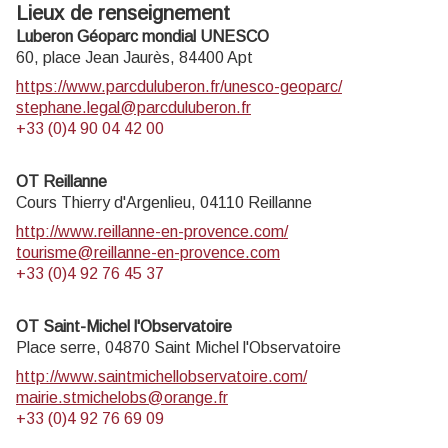
Lieux de renseignement
Luberon Géoparc mondial UNESCO
60, place Jean Jaurès,
84400
Apt
https://www.parcduluberon.fr/unesco-geoparc/
stephane.legal@parcduluberon.fr
+33 (0)4 90 04 42 00
OT Reillanne
Cours Thierry d'Argenlieu,
04110
Reillanne
http://www.reillanne-en-provence.com/
tourisme@reillanne-en-provence.com
+33 (0)4 92 76 45 37
OT Saint-Michel l'Observatoire
Place serre,
04870
Saint Michel l'Observatoire
http://www.saintmichellobservatoire.com/
mairie.stmichelobs@orange.fr
+33 (0)4 92 76 69 09