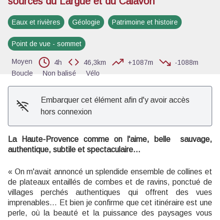
sources du Largue et du Calavon
Voir l'image en plein écran
Eaux et rivières
Géologie
Patrimoine et histoire
Point de vue - sommet
Moyen
4h
46,3km
+1087m
-1088m
Boucle
Non balisé
Vélo
Embarquer cet élément afin d'y avoir accès
hors connexion
La Haute-Provence comme on l'aime, belle sauvage,
authentique, subtile et spectaculaire...
« On m'avait annoncé un splendide ensemble de collines et
de plateaux entaillés de combes et de ravins, ponctué de
villages perchés authentiques qui offrent des vues
imprenables... Et bien je confirme que cet itinéraire est une
perle, où la beauté et la puissance des paysages vous