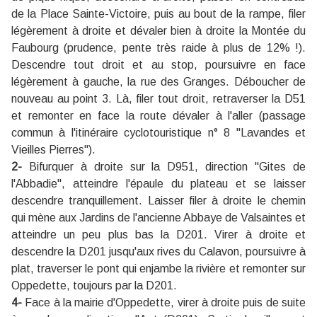
de la Place Sainte-Victoire, puis au bout de la rampe, filer
légèrement à droite et dévaler bien à droite la Montée du
Faubourg (prudence, pente très raide à plus de 12% !).
Descendre tout droit et au stop, poursuivre en face
légèrement à gauche, la rue des Granges. Déboucher de
nouveau au point 3. Là, filer tout droit, retraverser la D51
et remonter en face la route dévaler à l'aller (passage
commun à l'itinéraire cyclotouristique n° 8 ''Lavandes et
Vieilles Pierres'').
2-
Bifurquer à droite sur la D951, direction ''Gites de
l'Abbadie'', atteindre l'épaule du plateau et se laisser
descendre tranquillement. Laisser filer à droite le chemin
qui mène aux Jardins de l'ancienne Abbaye de Valsaintes et
atteindre un peu plus bas la D201. Virer à droite et
descendre la D201 jusqu'aux rives du Calavon, poursuivre à
plat, traverser le pont qui enjambe la rivière et remonter sur
Oppedette, toujours par la D201.
4-
Face à la mairie d'Oppedette, virer à droite puis de suite