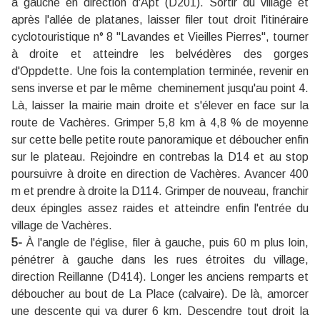
à gauche en direction d'Apt (D201). Sortir du village et
après l'allée de platanes, laisser filer tout droit l'itinéraire
cyclotouristique n° 8 ''Lavandes et Vieilles Pierres'', tourner
à droite et atteindre les belvédères des gorges
d'Oppdette. Une fois la contemplation terminée, revenir en
sens inverse et par le même cheminement jusqu'au point 4.
Là, laisser la mairie main droite et s'élever en face sur la
route de Vachères. Grimper 5,8 km à 4,8 % de moyenne
sur cette belle petite route panoramique et déboucher enfin
sur le plateau. Rejoindre en contrebas la D14 et au stop
poursuivre à droite en direction de Vachères. Avancer 400
m et prendre à droite la D114. Grimper de nouveau, franchir
deux épingles assez raides et atteindre enfin l'entrée du
village de Vachères.
5-
À l'angle de l'église, filer à gauche, puis 60 m plus loin,
pénétrer à gauche dans les rues étroites du village,
direction Reillanne (D414). Longer les anciens remparts et
déboucher au bout de La Place (calvaire). De là, amorcer
une descente qui va durer 6 km. Descendre tout droit la