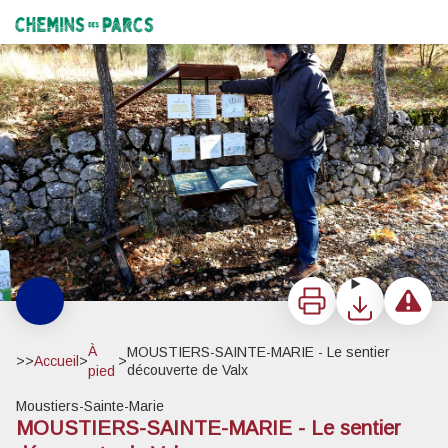
MOUSTIERS-SAINTE-MARIE - Le sentier découverte de Valx
Découverte des panneaux - ©Stefano Blanc - PNR Verdon
Chemins des Parcs
Imprimer
Télécharger
Signaler 
À
MOUSTIERS-SAINTE-MARIE - Le sentier
>>
Accueil
>
>
découverte de Valx
pied
Moustiers-Sainte-Marie
MOUSTIERS-SAINTE-MARIE - Le sentier