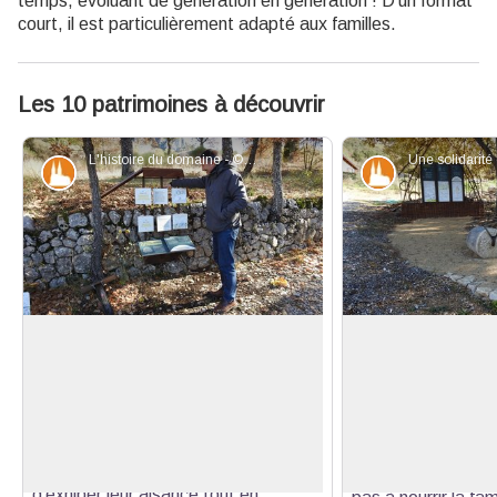
temps, évoluant de génération en génération ! D’un format
court, il est particulièrement adapté aux familles.
Les 10 patrimoines à découvrir
L'histoire du domaine - ©Stefano Blanc - PNR Verdon
Patrimoine et histoire
Patrimoine et
De la naissance du domaine à sa
Donnez moi ! Dieu 
conservation
Sous l’ancien régim
Au XVIᵉ siècle, en Provence,
étaient des homm
l’économie fleurit et les bourgeois
Voir l'image en plein écran
village, souvent d
construisent des bastides à la
dépourvus de terr
campagne. Elles leur permettent
dont les possessio
d’exhiber leur aisance tout en