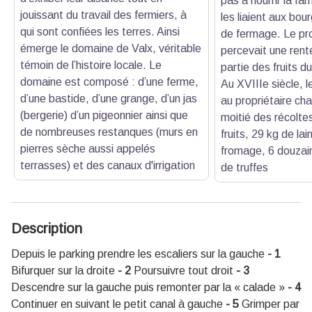
pas à nourrir la fam
jouissant du travail des fermiers, à
les liaient aux bour
qui sont confiées les terres. Ainsi
de fermage. Le pro
émerge le domaine de Valx, véritable
percevait une rente
témoin de l’histoire locale. Le
partie des fruits du
domaine est composé : d’une ferme,
Au XVIIIe siècle, l
d’une bastide, d’une grange, d’un jas
au propriétaire ch
(bergerie) d’un pigeonnier ainsi que
moitié des récolte
de nombreuses restanques (murs en
fruits, 29 kg de la
pierres sèche aussi appelés
fromage, 6 douzain
terrasses) et des canaux d'irrigation
de truffes
Description
Depuis le parking prendre les escaliers sur la gauche
- 1
Bifurquer sur la droite
- 2
Poursuivre tout droit
- 3
Descendre sur la gauche puis remonter par la « calade »
- 4
Continuer en suivant le petit canal à gauche
- 5
Grimper par