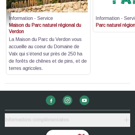
Information - Service
Information - Serv
Domaine de Valx (1) Chemins de la Biodiversité - Paloma Boudou
Maison du Parc naturel régional du
Parc naturel régio
Verdon
La Maison du Parc du Verdon vous
accueille au coeur du Domaine de
Valx qui s’étend sur près de 250 ha
de forêts de chênes et de pins, et de
terres agricoles.
Informations complémentaires