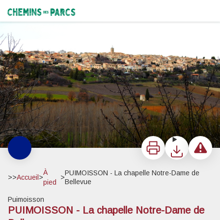
PUIMOISSON - La chapelle Notre-Dame de Bellevue
Le village de Puimoisson - ©Stefano Blanc - PNR Verdon
Chemins des Parcs
Imprimer
Télécharger
Signaler 
À
PUIMOISSON - La chapelle Notre-Dame de
>>
Accueil
>
>
Bellevue
pied
Puimoisson
PUIMOISSON - La chapelle Notre-Dame de