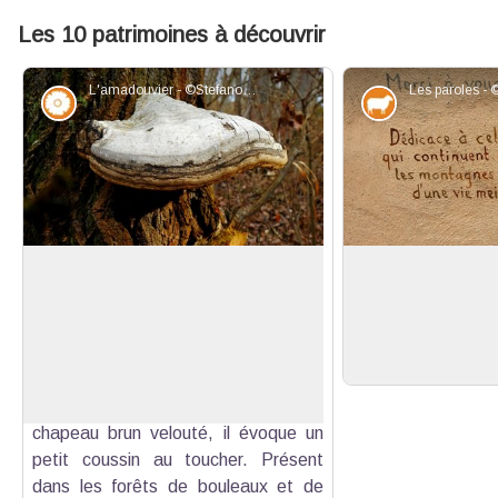
Les 10 patrimoines à découvrir
L'amadouvier - ©Stefano Blanc - PNR Verdon
Flore
Elevage et p
L’amadou doux
Paroles de transh
L'amadouvier, champignon étonnant,
Les fresques sont
pousse sur les troncs morts d'arbres
de récits des tra
Voir l'image en plein écran
feuillus. Sa chair fibreuse, appelée
sans modération.
amadou, était autrefois utilisée pour
allumer le feu. Reconnaissable à son
chapeau brun velouté, il évoque un
petit coussin au toucher. Présent
dans les forêts de bouleaux et de