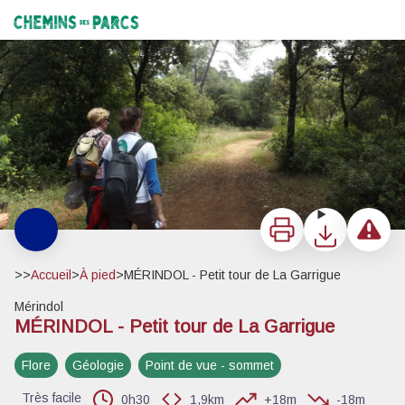
MÉRINDOL - Petit tour de La Garrigue
En chemin sur La Garrigue - ©Marie Grenouilleau - PNR Luberon
Chemins des Parcs
Imprimer
Télécharger
Signaler 
>>
Accueil
>
À pied
>
MÉRINDOL - Petit tour de La Garrigue
Mérindol
MÉRINDOL - Petit tour de La Garrigue
Voir l'image en plein écran
Flore
Géologie
Point de vue - sommet
Très facile
0h30
1,9km
+18m
-18m