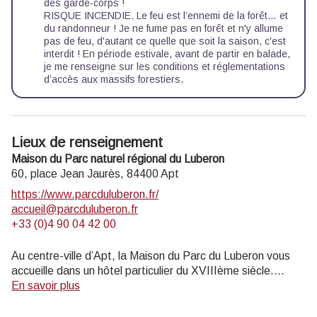
des garde-corps !
RISQUE INCENDIE. Le feu est l’ennemi de la forêt… et
du randonneur ! Je ne fume pas en forêt et n'y allume
pas de feu, d'autant ce quelle que soit la saison, c'est
interdit ! En période estivale, avant de partir en balade,
je me renseigne sur les
conditions et réglementations
d’accès aux massifs forestiers
.
Lieux de renseignement
Maison du Parc naturel régional du Luberon
60, place Jean Jaurès,
84400
Apt
https://www.parcduluberon.fr/
accueil@parcduluberon.fr
+33 (0)4 90 04 42 00
Au centre-ville d’Apt, la Maison du Parc du Luberon vous
accueille dans un hôtel particulier du XVIIIème siècle.
Informations touristiques et vente de livres, cartes,
En savoir plus
topoguides.
Exposition permanente visite gratuite.