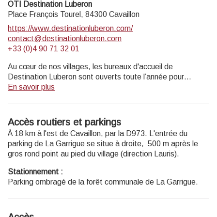
OTI Destination Luberon
Musée de géologie entrée payante (4 € ; 2€ réduit ; gratuit
Place François Tourel,
84300
Cavaillon
moins de 18 ans, scolaires, enseignants).
https://www.destinationluberon.com/
contact@destinationluberon.com
Ouvert au public lundi, mardi, jeudi 14h-17h30, et mercredi
+33 (0)4 90 71 32 01
9h-12h30 et 14h-17h30 (hors jours fériés).
Au cœur de nos villages, les bureaux d'accueil de
Destination Luberon sont ouverts toute l’année pour
répondre à toutes vos questions.
En savoir plus
Horaires d’ouverture :
Accès routiers et parkings
CAVAILLON
À 18 km à l'est de Cavaillon, par la D973. L'entrée du
Du 1er avril au 30 septembre : du lundi au samedi et jours
parking de La Garrigue se situe à droite, 500 m après le
fériés : 9h -12h30 / 14h30-18h.
gros rond point au pied du village (direction Lauris).
Du 1er octobre au 31 mars : du lundi au vendredi et jours
fériés : 9h-12h30 / 14h-17h30. Samedi : 9h-12h30.
Stationnement :
Fermé le dimanche.
Parking ombragé de la forêt communale de La Garrigue.
Fermetures exceptionnelles le 1er janvier et le 25
décembre.