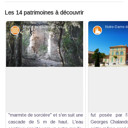
Les 14 patrimoines à découvrir
Moulin du gaudre du Destet - ©Marianne Dispa - PNR Alpilles
Eaux et rivières
Patrimoine et
Ancien moulin du gaudre du Destet
Notre-Dame-de-l'
Un ancien moulin à eau, aujourd'hui
Alors que le villa
en ruine, fonctionnait grâce à la
d'une église, la
Voir l'image en plein écran
cascade qui permettait de faire
Notre-Dame-de-l
tourner la roue et donc de moudre le
initiée par l'abbé
grain. L'eau s'écoulait dans une
Aureille en 1867. 
"marmite de sorcière" et s'en suit une
fut posée par l'
cascade de 5 m de haut. L'eau
Georges Chalando