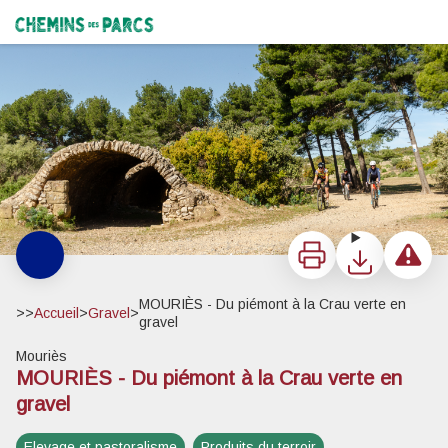
MOURIÈS - Du piémont à la Crau verte en gravel
Passage par la bergerie de la Romanière - ©N. Watteau
Chemins des Parcs
Imprimer
Télécharger
Signaler 
MOURIÈS - Du piémont à la Crau verte en
>>
Accueil
>
Gravel
>
gravel
Mouriès
MOURIÈS - Du piémont à la Crau verte en
Voir l'image en plein écran
gravel
Elevage et pastoralisme
Produits du terroir