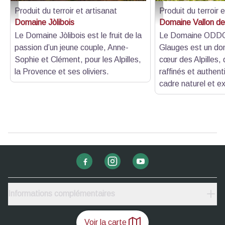
Produit du terroir et artisanat
Produit du terroir 
Domaine Jòlibois_Eyguières - Domaine Jòlibois
Domaine Vallon des Glau
Domaine Jòlibois
Domaine Vallon d
Le Domaine Jòlibois est le fruit de la
Le Domaine ODDO
passion d’un jeune couple, Anne-
Glauges est un dom
Sophie et Clément, pour les Alpilles,
cœur des Alpilles, 
la Provence et ses oliviers.
raffinés et authen
cadre naturel et e
Informations complémentaires
Voir la carte