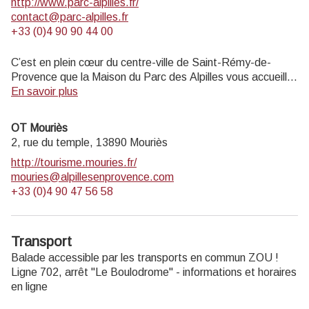
http://www.parc-alpilles.fr/
contact@parc-alpilles.fr
+33 (0)4 90 90 44 00
C’est en plein cœur du centre-ville de Saint-Rémy-de-
Provence que la Maison du Parc des Alpilles vous accueille
dans ses locaux entièrement rénovés. Ce nouveau lieu
En savoir plus
vivant est multi-fonctions : il héberge l’équipe d’ingénierie
du Parc mais dispose également d’un espace d’accueil du
OT Mouriès
public, de salles d’exposition. Véritable centre de
2, rue du temple,
13890
Mouriès
ressources des patrimoines du Parc, il a pour ambition de
http://tourisme.mouries.fr/
faire rayonner les habitants, les visiteurs et les touristes sur
mouries@alpillesenprovence.com
l’ensemble des 16 communes du Parc.
+33 (0)4 90 47 56 58
Ouvert du lundi au vendredi de 9h à 12h30 et de 13h30 à
17h.
Transport
Entrée gratuite.
Balade accessible par les transports en commun ZOU !
Ligne 702, arrêt "Le Boulodrome" - informations et horaires
en ligne