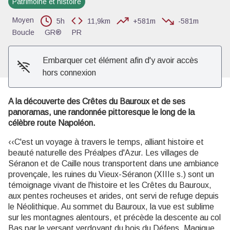
Patrimoine et histoire
Voir l'image en plein écran
Moyen
5h
11,9km
+581m
-581m
Boucle
GR®
PR
Embarquer cet élément afin d'y avoir accès
hors connexion
A la découverte des Crêtes du Bauroux et de ses
panoramas, une randonnée pittoresque le long de la
célèbre route Napoléon.
‹‹C'est un voyage à travers le temps, alliant histoire et
beauté naturelle des Préalpes d'Azur. Les villages de
Séranon et de Caille nous transportent dans une ambiance
provençale, les ruines du Vieux-Séranon (XIIIe s.) sont un
témoignage vivant de l'histoire et les Crêtes du Bauroux,
aux pentes rocheuses et arides, ont servi de refuge depuis
le Néolithique. Au sommet du Bauroux, la vue est sublime
sur les montagnes alentours, et précède la descente au col
Bas par le versant verdoyant du bois du Défens. Magique