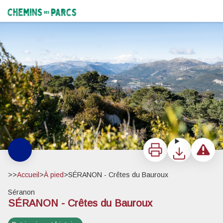
SÉRANON - Crêtes du Bauroux
Point de vue - ©Charlotte Moutier - Photographe reporter
Chemins des Parcs
Imprimer
Télécharger
Signaler 
>>
Accueil
>
À pied
>
SÉRANON - Crêtes du Bauroux
Séranon
SÉRANON - Crêtes du Bauroux