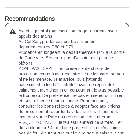
Recommandations
Avant le point 4 (sommet) : passage rocailleux avec
appuis des mains
Au Col Bas, prudence pour traverser les
départementales D80 et D79
Prudence en longeant la départementale D79 à la sortie
de Caille vers Séranon, pas d'accotement pour les
piétons
ZONE PASTORALE : en présence de chiens de
protection venus à ma rencontre, je ne les caresse pas
ni ne les menace. Je m'arrête, puis j'attends
patiemment la fin du ''contrôle'' avant de reprendre
calmement mon chemin en contournant le plus possible
le troupeau. De préférence, ne pas emmener son chien
et, sinon, bien le tenir en laisse. Pour mémoire,
consulter
les bons réflexes à adopter face aux chiens
de protection
et regarder la
vidéo sur les chiens des
moutons
sur le Parc naturel régional du Luberon.
RISQUE INCENDIE : le feu est l’ennemi de la forêt… et
du randonneur ! Je ne fume pas en forêt et n'y allume
pas de feu, d'autant que quelle que soit la saison, c'est