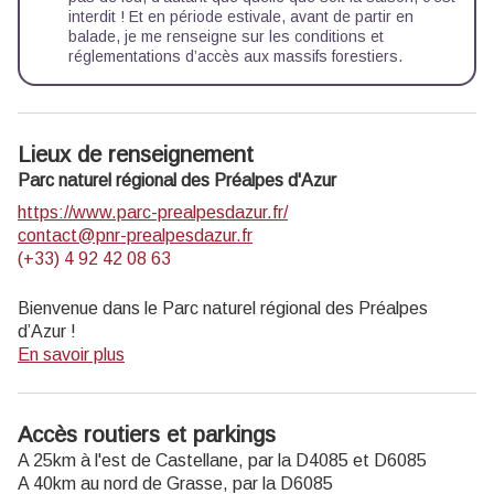
interdit ! Et en période estivale, avant de partir en
balade, je me renseigne sur les
conditions et
réglementations d’accès aux massifs forestiers.
Lieux de renseignement
Parc naturel régional des Préalpes d'Azur
https://www.parc-prealpesdazur.fr/
contact@pnr-prealpesdazur.fr
(+33) 4 92 42 08 63
Bienvenue dans le Parc naturel régional des Préalpes
d’Azur !
En savoir plus
Découvrez la richesse unique de la géologie, de la faune et
de la flore, du patrimoine, des produit locaux… du Parc en
le parcourant à pied, à vélo ou à cheval grâce aux
Accès routiers et parkings
différents itinéraires de cheminsdesparcs.
A 25km à l'est de Castellane, par la D4085 et D6085
Profitez d’autres
activités nature
proposées dans le Parc.
A 40km au nord de Grasse, par la D6085