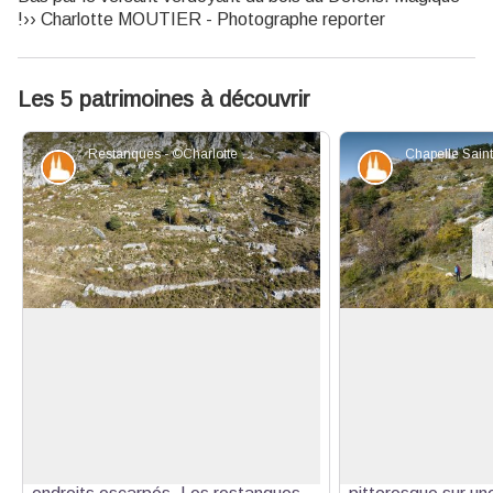
!›› Charlotte MOUTIER - Photographe reporter
Les 5 patrimoines à découvrir
Restanques - ©Charlotte Moutier - Photographe reporter
Patrimoine et histoire
Patrimoine et
Les Restanques
Chapelle Sainte-Br
Murets de pierres sèches
Cette jolie chapel
assemblées les unes sur les autres,
provençal date du 
Voir l'image en plein écran
elles façonnent les terrains pentus en
caractérisée par s
terrasses et favorisent la culture de
son toit de tuiles 
vergers et d'oliviers dans des
fenêtres. Son em