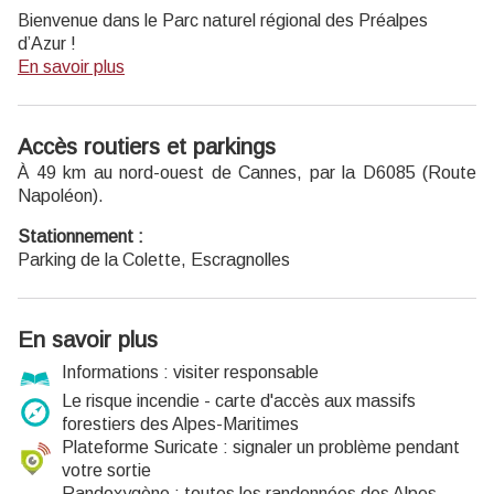
Bienvenue dans le Parc naturel régional des Préalpes
d’Azur !
En savoir plus
Découvrez la richesse unique de la géologie, de la faune et
de la flore, du patrimoine, des produit locaux… du Parc en
le parcourant à pied, à vélo ou à cheval grâce aux
Accès routiers et parkings
différents itinéraires de cheminsdesparcs.
À 49 km au nord-ouest de Cannes, par la D6085 (Route
Profitez d’autres
activités nature
proposées dans le Parc.
Napoléon).
Recevez la
newsletter
du Parc.
Stationnement :
Parking de la Colette, Escragnolles
En savoir plus
Informations : visiter responsable
Le risque incendie - carte d'accès aux massifs
forestiers des Alpes-Maritimes
Plateforme Suricate : signaler un problème pendant
votre sortie
Randoxygène : toutes les randonnées des Alpes-