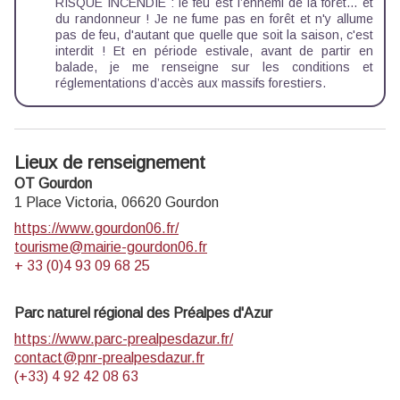
RISQUE INCENDIE : le feu est l’ennemi de la forêt… et
du randonneur ! Je ne fume pas en forêt et n'y allume
pas de feu, d'autant que quelle que soit la saison, c'est
interdit ! Et en période estivale, avant de partir en
balade, je me renseigne sur les
conditions et
réglementations d’accès aux massifs forestiers
.
Lieux de renseignement
OT Gourdon
1 Place Victoria,
06620
Gourdon
https://www.gourdon06.fr/
tourisme@mairie-gourdon06.fr
+ 33 (0)4 93 09 68 25
Parc naturel régional des Préalpes d'Azur
https://www.parc-prealpesdazur.fr/
contact@pnr-prealpesdazur.fr
(+33) 4 92 42 08 63