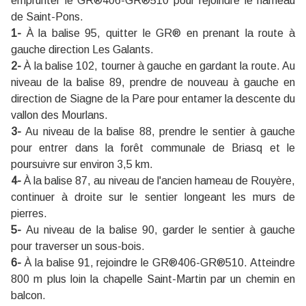
emprunter le GR®406-GR®510 pour rejoindre le hameau
de Saint-Pons.
1-
À la balise 95, quitter le GR® en prenant la route à
gauche direction Les Galants.
2-
À la balise 102, tourner à gauche en gardant la route. Au
niveau de la balise 89, prendre de nouveau à gauche en
direction de Siagne de la Pare pour entamer la descente du
vallon des Mourlans.
3-
Au niveau de la balise 88, prendre le sentier à gauche
pour entrer dans la forêt communale de Briasq et le
poursuivre sur environ 3,5 km.
4-
À la balise 87, au niveau de l'ancien hameau de Rouyère,
continuer à droite sur le sentier longeant les murs de
pierres.
5-
Au niveau de la balise 90, garder le sentier à gauche
pour traverser un sous-bois.
6-
À la balise 91, rejoindre le GR®406-GR®510. Atteindre
800 m plus loin la chapelle Saint-Martin par un chemin en
balcon.