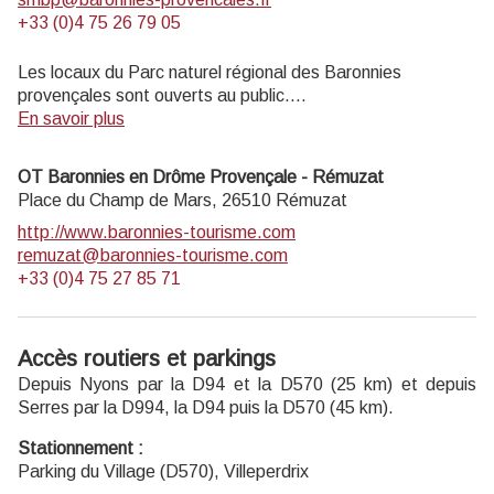
+33 (0)4 75 26 79 05
Les locaux du Parc naturel régional des Baronnies
provençales sont ouverts au public.
En savoir plus
LA MAISON DU PARC EST OUVERTE DU 8 AVRIL AU
31 OCTOBRE 2025
OT Baronnies en Drôme Provençale - Rémuzat
Du mardi au vendredi de 14h à 18h, et les dimanches de
Place du Champ de Mars,
26510
Rémuzat
juillet et août de 14h à 18h
http://www.baronnies-tourisme.com
remuzat@baronnies-tourisme.com
+33 (0)4 75 27 85 71
Accès routiers et parkings
Depuis Nyons par la D94 et la D570 (25 km) et depuis
Serres par la D994, la D94 puis la D570 (45 km).
Stationnement :
Parking du Village (D570), Villeperdrix