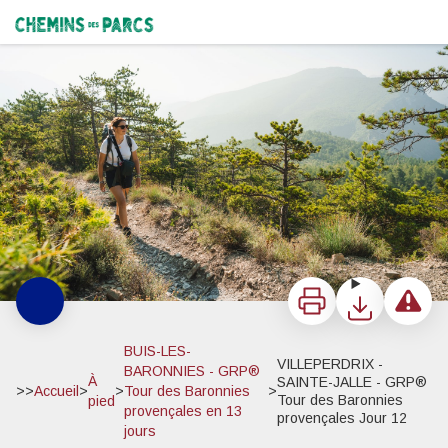
VILLEPERDRIX - SAINTE-JALLE - GRP® Tour des Baronnies provençales Jour 12
Sur les hauteurs de Villeperdrix - F.TOURNIER
Chemins des Parcs
Imprimer
Télécharger
Signaler 
BUIS-LES-
VILLEPERDRIX -
BARONNIES - GRP®
À
SAINTE-JALLE - GRP®
>>
Accueil
>
>
Tour des Baronnies
>
Tour des Baronnies
pied
provençales en 13
provençales Jour 12
jours