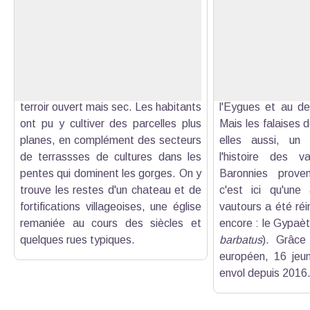
Villeperdrix, au pied d'Angèle
Les vautours à Vill
Légèrement à l'écart des gorges de
Si le Vautour fau
l'Eygues, blotti au pied de la face sud
été réintroduit 
Voir l'image en plein écran
de la montagne d'Angèle (1606 m), le
falaises de Saint-
village de Villeperdrix bénéficie d'un
colonie a depuis 
ensoleillement favorable et d'un
étendue à l'ensem
terroir ouvert mais sec. Les habitants
l'Eygues et au de
ont pu y cultiver des parcelles plus
Mais les falaises d
planes, en complément des secteurs
elles aussi, un l
de terrassses de cultures dans les
l'histoire des v
pentes qui dominent les gorges. On y
Baronnies proven
trouve les restes d'un chateau et de
c'est ici qu'une
fortifications villageoises, une église
vautours a été réin
remaniée au cours des siècles et
encore : le Gypaèt
quelques rues typiques.
barbatus
). Grâc
européen, 16 jeun
envol depuis 2016