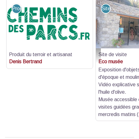
Produit du terroir et artisanat
Site de visite
Produit du terroir et artisanat
Site de visite
Vue extérieure du musé
Denis Bertrand
Eco musée
Exposition d'objets
d'époque et moulin 
Vidéo explicative s
l'huile d'olive.
Musée accessible d
visites guidées gra
mercredis matins (1