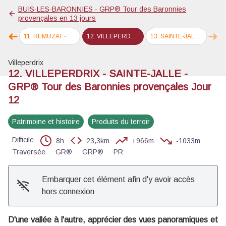
Voir l'image en plein écran
BUIS-LES-BARONNIES - GRP® Tour des Baronnies
provençales en 13 jours
➜
➜
r 10
11
.
REMUZAT - VILLEPERDRIX - GRP® Tour des Baronnies provençales Jour 11
12
.
VILLEPERDRIX - SAINTE-JALLE - GRP® Tour des Baronnies provençales Jour 12
13
.
SAINTE-JALLE - BUIS-LES-BARONNIES - GRP® Tour des Baronnies provençales Jour 13
Étape précédente
Éta
Villeperdrix
12. VILLEPERDRIX - SAINTE-JALLE -
GRP® Tour des Baronnies provençales Jour
12
Patrimoine et histoire
Produits du terroir
Difficile
8h
23,3km
+966m
-1033m
Traversée
GR®
GRP®
PR
Embarquer cet élément afin d'y avoir accès
hors connexion
D'une vallée à l'autre, apprécier des vues panoramiques et