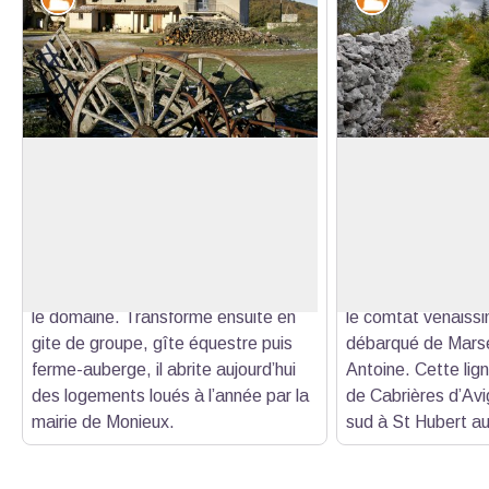
La ferme de St Hubert
Le mur de la Pest
Désignant le saint protecteur des
En 1720, le vice-l
chasseurs, ce bâtiment à
la construction d’u
Voir l'image en plein écran
l’architecture classique abritait
sanitaire qui va se 
autrefois les invités du seigneur du
construction d’un 
château de Javon venus chasser sur
monté en 100 jours
le domaine. Transformé ensuite en
le comtat venaissi
gite de groupe, gîte équestre puis
débarqué de Marsei
ferme-auberge, il abrite aujourd’hui
Antoine. Cette lign
des logements loués à l’année par la
de Cabrières d’Av
mairie de Monieux.
sud à St Hubert au