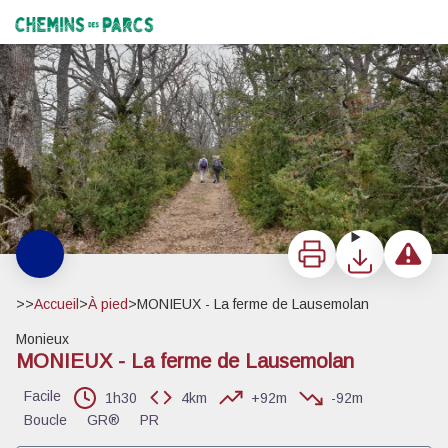
MONIEUX - La ferme de Lausemolan
Marcheur dans les buis - ©E. Aptel - OTI Ventoux Sud
Chemins des Parcs
Imprimer
Télécharger
Signaler 
>>
Accueil
>
À pied
>
MONIEUX - La ferme de Lausemolan
Monieux
MONIEUX - La ferme de Lausemolan
Voir l'image en plein écran
Facile
1h30
4km
+92m
-92m
Boucle
GR®
PR