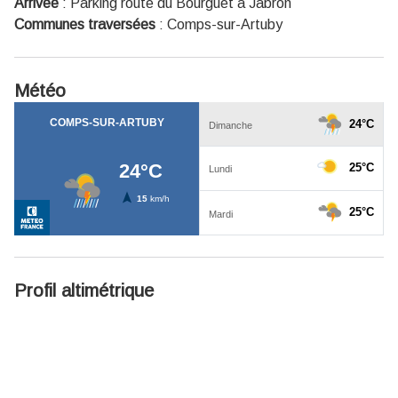
Arrivée
:
Parking route du Bourguet à Jabron
Communes traversées
:
Comps-sur-Artuby
Météo
Profil altimétrique