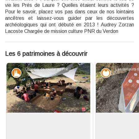
vie les Prés de Laure ? Quelles étaient leurs activités ?
Pour le savoir, placez vos pas dans ceux de nos lointains
ancêtres et laissez-vous guider par les découvertes
archéologiques qui ont débuté en 2013 ! Audrey Zorzan
Lacoste Chargée de mission culture PNR du Verdon
Les 6 patrimoines à découvrir
Chantier de fouille au Pré de Laure - ©Guillaume Porraz
Les tailleurs 
Patrimoine et histoire
Savoir-faire
Des objets perdus… jamais
Des outils, pas si p
retrouvés par leurs propriétaires
La fabrication des 
Les fouilles archéologiques menées
du temps. Les 