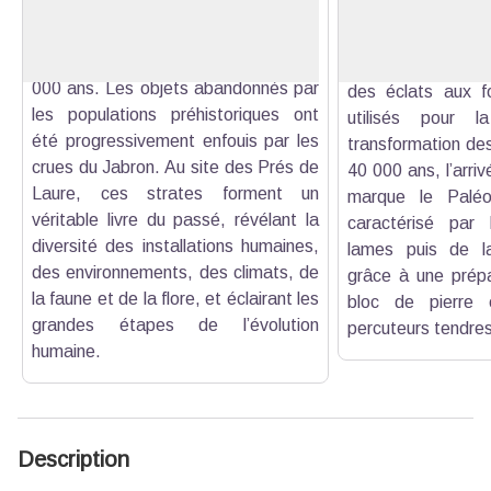
Voir l'image en plein écran
par le CNRS dans la vallée du Jabron
utilisent le débit
ont mis en évidence des occupations
technique reposant
humaines s’étendant sur près de 50
précise d’un nucl
000 ans. Les objets abandonnés par
des éclats aux fo
les populations préhistoriques ont
utilisés pour 
été progressivement enfouis par les
transformation de
crues du Jabron. Au site des Prés de
40 000 ans, l’arri
Laure, ces strates forment un
marque le Paléoli
véritable livre du passé, révélant la
caractérisé par 
diversité des installations humaines,
lames puis de la
des environnements, des climats, de
grâce à une prépa
la faune et de la flore, et éclairant les
bloc de pierre 
grandes étapes de l’évolution
percuteurs tendres
humaine.
Description